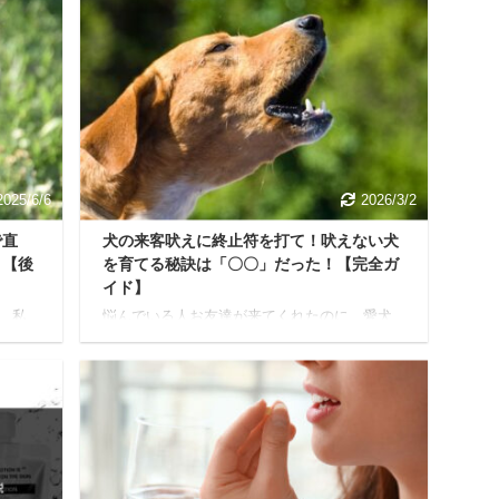
2025/6/6
2026/3/2
で直
犬の来客吠えに終止符を打て！吠えない犬
！【後
を育てる秘訣は「〇〇」だった！【完全ガ
イド】
、私
悩んでいる人お友達が来てくれたのに、愛犬
こう思
が吠え続けて落ち着かないな…来客があるた
憂鬱
びにドキドキしちゃうのよね… 犬を飼ってい
ードを
ると、上記のような経験、一度はあるのでは
パン
ないでしょうか？ 「犬が吠えるのは仕方な
が苦し
い」と思いつつも、なんとかしたいと願う飼
い主さんはたくさんいますよね。 結論から言
歩がス
うと、犬の来客吠えは原因を知り正しい方法
、リー
で練習すれば改善できます。 Yuko私自身も愛