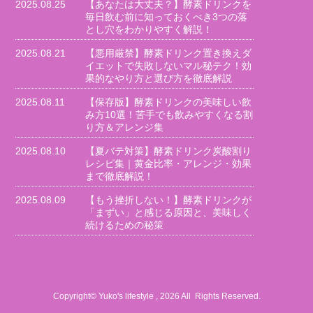
2025.08.25
【あなたは大丈夫？】酵素ドリンクを
毎日飲む前に知っておくべき3つの落
とし穴をわかりやすく解説！
2025.08.21
【悪用厳禁】酵素ドリンク置き換えダ
イエットで失敗しないマル秘テク！効
果的なやり方と選び方を徹底解説
2025.08.11
【保存版】酵素ドリンクの美味しい飲
み方10選！苦手でも飲みやすくなる割
り方＆アレンジ集
2025.08.10
【夏バテ対策】酵素ドリンク炭酸割り
レシピ集｜黄金比率・アレンジ・効果
まで徹底解説！
2025.08.09
【もう挫折しない！】酵素ドリンクが
「まずい」と感じる原因と、美味しく
続けるための秘策
Copyright© Yuko's lifestyle , 2026 All Rights Reserved.