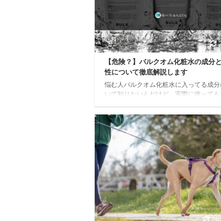
ドの引っ張りや愛犬の身体への負担に関
お悩みを抱えているなら、あなたは決し
人ではありません。多くの飼い主さんが
犬の引っ張り癖に頭を悩ま ...
【危険？】バルクオム化粧水の成分
性について徹底解説します
悩む人バルクオム化粧水に入ってる成分
いて知りたいんだけど、実際に使っても
夫な化粧水なのかな？ちょっと気になっ
いるんだけど、逆に使って肌荒れしたり
いか正直不安。。。 今日はこんな疑問
ていきます。 本記事の内容 バルクオム
について解説 バルクオム化粧水の安全
いて解説 各肌質におけるバルクオム化
適正について解説 本記事の信頼性 筆者
クオム使用歴10ヶ月突破 現在もバルク
粧水を毎朝使用中 この記事を書いてい
バルクオムを使い始めて10ヶ月。 現在
に関し ...
20