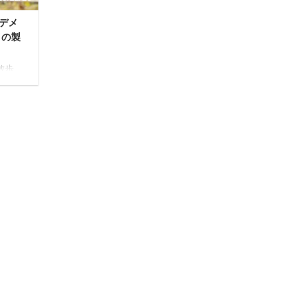
デメ
メの製
散歩。
大事
間で
と楽し
った
、多く
型ハー
スっ
がた
らな
んは多
 H型