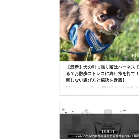
【最新】犬の引っ張り癖はハーネス
る？お散歩ストレスに終止符を打て
悔しない選び方と秘訣を暴露】
悩んでいる人愛しい我が子とのお散歩は
にとって何よりも大切な時間のはず… 
っているのに、最近お散歩の時間が少し
になっていませんか？ 「うちの子、リ
グイグイ引っ張るから、いつも腕がパン
で痛い…」 「引っ張るたびに首や気管
そうで、咳き込む姿を見るたびに心が痛
む…」 「毎回引っ張られるから、お散
トレスで、心から楽しめない…」 もし