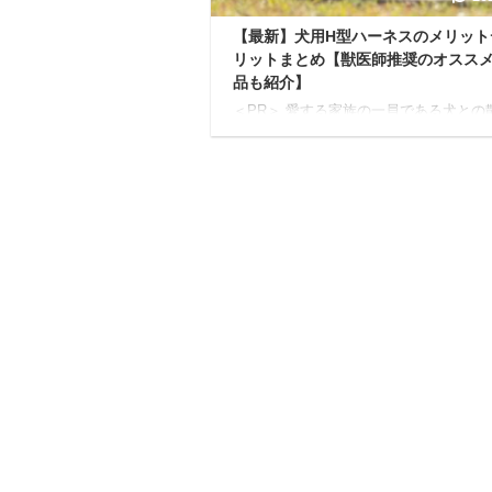
【最新】犬用H型ハーネスのメリット
リットまとめ【獣医師推奨のオスス
品も紹介】
＜PR＞ 愛する家族の一員である犬との
私たち飼い主にとって、散歩は愛犬との
なコミュニケーションであり、大切な時
す。 そんな散歩を安全で、もっともっ
いものにするために欠かせないのが、ぴ
りと体に合ったハーネス選び。 特に今
の飼い主さんから注目されているのがH
ネスなのです。 悩んでいる人H型ハーネ
てよく聞くけど、一体どんなもの？種類
くさんあって、どれを選べばいいか分か
い… 上記のように感じている飼い主さ
いのではないでしょうか。 本記事の内容
の仕組みや ...