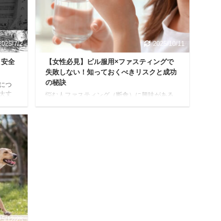
する
犬「チワワ」を飼っていた際、インターホン
て一
が鳴るたびに吠えていた時期がありました
、愛
が、これからご紹介する方法でかなり改善し
たので信頼性は担保でき ...
2025/7/2
2025/10/11
と安全
【女性必見】ピル服用×ファスティングで
失敗しない！知っておくべきリスクと成功
の秘訣
につ
大丈
悩む人ファスティング（断食）に興味がある
ては
けど、ピルを飲んでいるから不安… 今回はこ
しな
のような疑問に答えていきます。 ファスティ
に答え
ングは、デトックスやダイエット、内側機能
の成分
の向上など、たくさんの嬉しい効果が期待で
性につ
きる健康法です。 でも、ピルを服用している
粧水の
と「本当に大丈夫かな？」「ピルの効果に影
のバル
響はないの？」といった疑問が浮かびますよ
オム化
ね。 本記事では、ピル服用中でも安心してフ
る私は
ァスティングに取り組めるよう、大切な基礎
化粧水
知識から、知っておくべきリスクと対策、そ
して安全に実践するための具体的なステップ
まで、分かりやすくお伝 ...
25/12/28