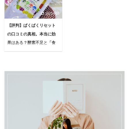
然の旅立ちに「どうした
かな？ 継続して通った方
心強い味方が「酵素ドリ
なることもあるでしょ
らいいんだろう」と戸惑
が効果が出るのかな？ 今
ンク」です。 中でも「優
う。 でももしかすると、
2025/8/23
う方も少なくありませ
回はこんな疑問に答えて
光泉（ゆうこうせん）」
愛犬自身も何らかの不安
ん。 そんな大切な家族を
いきます。 ※前置き 後
は、多くのメディアや
【評判】ぱくぱくリセット
な気持ちを抱えているの
見送るお手伝いをするの
述する内容に関しては、
SNSで話題を呼び、愛用
かもしれません。 そんな
の口コミの真相。本当に効
が、ペット葬儀サービス
あくまでも私自身の体験
者が増えています。 とは
愛犬の無駄吠えの悩みに
です。 本記事では、多く
に基づいた感想となって
果はある？酵素不足と「食
いえ「優光泉って本当に
寄り添い、獣医師や犬の
の飼い主さんが選んでい
おります。 効果は個人差
べやせ」の真実を徹底検
体はスッキリ ...
トレーナーも推奨するし
る「ペット葬儀110番」
がありますし、必ずしも
証！
つけフード「無駄 ...
について、サービスの内
効果を保証するものでは
＜PR＞ 悩む人食べたい
容や費用、加えて実際に
ありませんのでご注意く
けど痩せたい…我慢する
利用した方の声まで、分
ださい。 本記事の内容
ダイエットはもうこりご
かりやすくご紹介しま
フラクショナルレーザー
り...健康的にちゃんとス
す。 大切な家族との最後
1回目施術後に感じた効
リムになりたい 毎日を頑
を後悔なく過ごすため
果とは フラクショナルレ
張る女性なら、誰もが一
に、ぜひ参考にしてくだ
ーザーは継続して通うこ
度はこんな風に思う時が
さいね。 ペット葬儀110
とを推奨します 本記事の
あるのではないでしょう
番ってどんなサービス？
信頼性 筆者自身、フラク
か。 SNSや雑誌を見れ
大切な家族を安心して任
ショナルレーザーを1ク