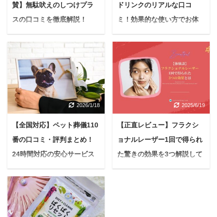
賛】無駄吠えのしつけプラ
ドリンクのリアルな口コ
スの口コミを徹底解説！
ミ！効果的な使い方でお体
【もう近所迷惑とは言わせ
スッキリファスティング
ない】
＜PR＞ 悩んでいる人最
近、なんだか体が重い気
＜PR＞ 「ワンワン！」
がする…美容や健康維持
と響き渡る愛犬の吠え声
のために何か始めたいけ
に、心から休まる暇がな
ど、なかなか続かない…
いと感じていませんか？
2026/1/18
2025/6/19
このように感じていませ
また近所迷惑になってい
んか？ もしかしたら、あ
ないか不安…苦情が来た
【全国対応】ペット葬儀110
【正直レビュー】フラクシ
なたの生活には「ファス
らどうしよう… 家族の一
番の口コミ・評判まとめ！
ョナルレーザー1回で得られ
ティング」と「酵素」が
員である愛犬とはいえ、
不足しているのかもしれ
24時間対応の安心サービス
た驚きの効果を3つ解説して
無駄吠えが続くのは飼い
ません。 体の内側からリ
主さんにとって大きなス
【大切な家族を見送る】
いく【初心者は必見】
フレッシュできると注目
トレスです。 時にはご近
＜PR＞ 愛するペットと
悩んでいる人 フラクショ
を集めているファスティ
所トラブルに発展し、関
の別れは、言葉にできな
ナルレーザーって1回で
ング。 そのファスティン
係性にひびが入ってしま
いほど辛いものです。 突
どれぐらい効果が出るの
グをサポートしてくれる
うのではないかと心配に