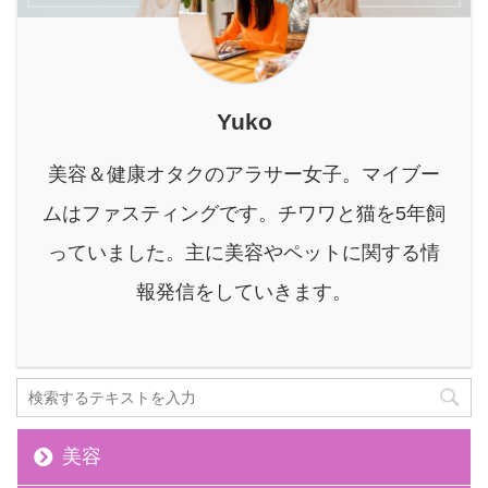
ば、魅力的なダイエット
せられる理由 ペ ...
ール（6 ...
情報やサプリメントがあ
ふれていて、正直「どれ
が本当に効くの？」と途
方に暮れることもあるの
Yuko
ではないでしょうか。
「食べるのを我慢してい
美容＆健康オタクのアラサー女子。マイブー
るのに、なぜか体重が落
ムはファスティングです。チワワと猫を5年飼
ちない」 「運動もしてい
るはずなのに、なかなか
っていました。主に美容やペットに関する情
スッキリしない」
報発信をしていきます。
「年々、基礎代謝が落ち
て痩せにくくなった気が
する」 「ダイエッ ...
美容