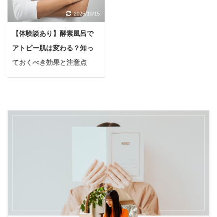
キビができるので、対策
ィングを読むとどうなる
の記事を書いている私
あるの？」と、購入前に
2025/10/15
とかあったら教えて欲し
の？ 沈黙のWEBライテ
は、バルクオム歴11ヶ月
気になる点はたくさんあ
い。 今回はこのような疑
ィングを読んだ実際の感
を突破。 現在は定期コー
りますよね。 本記事の内
【体験談あり】酵素風呂で
問に答えていきます。 も
想が知りたい 今回はこん
スは解約し、バルクオム
容 薩摩酵素ってどんな酵
アトピー肌は変わる？知っ
しかすると、それはワッ
なお悩みを持つ方向けの
の洗顔料のみを毎月購入
素ドリンク？ 薩摩酵素の
クス【整髪料】によるも
記事となってます。 こん
ておくべき効果と注意点
しています ...
良い口コミ・気になる口
のかもしれません。 今の
にちは、ゆーちゅんで
【肌荒れ・乾燥で悩む方向
コミ ...
状態を放っておくと、ニ
す。 以前の僕は、 文章
け】
キビが永久に治らなかっ
を書くのが下手すぎ
アトピー性皮膚炎による
たり、悪化する原因にな
SEO何それ？何かの暗
かゆみや湿疹、乾燥に、
るかも…。 この記事を読
号？ 本を読むのが嫌い
深く悩んでいませんか？
んでわかること ワックス
という、俗にいう低スペ
日々の暮らしの質にも影
がニキビにつながる原因
ックで雑魚雑魚人間でし
響を及ぼすこのデリケー
ニキビを未然に防ぐため
た。 しかも文章書くのが
トな肌の状態に「何とか
の予防策 ニキビができな
苦手なくせに、昔からブ
したい」と願う方も少な
い整髪料の選び方 私は適
ログとか書くのが好き
くないでしょう。 そんな
切な予防を行なった結
で、いつしか『文章で飯
あなたの手助けになれる
果、たった3日でニキビ
食えたらいいな』と思う
かもしれないのが、自然
が大幅に改 ...
ようになりまし ...