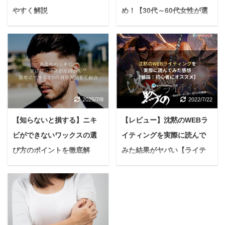
やすく解説
め！【30代～60代女性が選
ぶ理由を徹底解剖】
悩む人バルクオム定期コ
ースの解約方法を知りた
PR パンデミックの影響
いんだけど、解約する際
もあり、昨今「酵素ドリ
の順番とか、注意点とか
ンク」という言葉をよく
あったら教えて欲しい
耳にしませんか？ 悩んで
な。 今日はこんな疑問に
いる人健康や美容のため
答えていきます。 本記事
2025/7/8
2022/7/22
に何か始めたいけれど、
の内容 バルクオム定期コ
どれを選べばいいんだろ
【知らないと損する】ニキ
【レビュー】沈黙のWEBラ
ースの解約方法とは バル
う... このように迷ってし
クオム定期コースの解約
ビができないワックスの選
イティングを実際に読んで
まう人も多いはず。 そん
までの手順 バルクオム定
な中で、今特に注目され
び方のポイントを徹底解
みた結果がヤバい【ライテ
期コース解約の際の注意
ているのが「薩摩酵素」
説！【予防策も】
ィング初心者必見！】
点 本記事の信頼性 筆者
です。 実はこれ、創業
＜PR＞ 悩む人ニキビが
画像：沈黙のWEBライテ
のバルクオム歴11ヶ月
100年以上の歴史を持つ
中々治らないんだけど、
ィング 悩む人 沈黙の
現在はバルクオム洗顔料
老舗薬局が手がける本格
何が原因なんだろう。特
WEBライティングってな
のみを毎月購入し、定期
的な酵素ドリンクなんで
に、おでこがやたらとニ
に？ 沈黙のWEBライテ
コースは解約履歴あり こ
す。 でも「本当に効果が