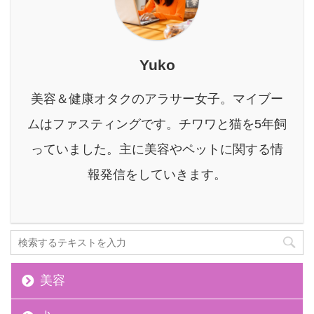
の恵みを活かした温浴法
である「酵素風呂」で
す。 本記事では、酵素風
呂がデリケートな肌質を
Yuko
より健やかに導くために
どう役立つのか、仕組み
美容＆健康オタクのアラサー女子。マイブー
から利用時のポイント、
ムはファスティングです。チワワと猫を5年飼
さらには体の内側からの
ケアまで、詳しくお伝え
っていました。主に美容やペットに関する情
します。 酵素風呂に関す
報発信をしていきます。
る正しい知識を得て、あ
なたらしい健やかな肌へ
の一歩を踏み出すヒン ...
美容