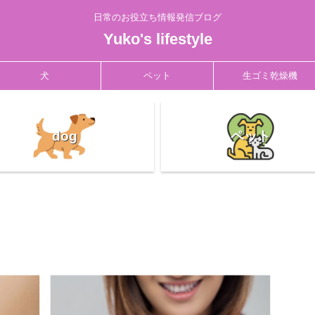
日常のお役立ち情報発信ブログ
Yuko's lifestyle
犬
ペット
生ゴミ乾燥機
dog
ペット