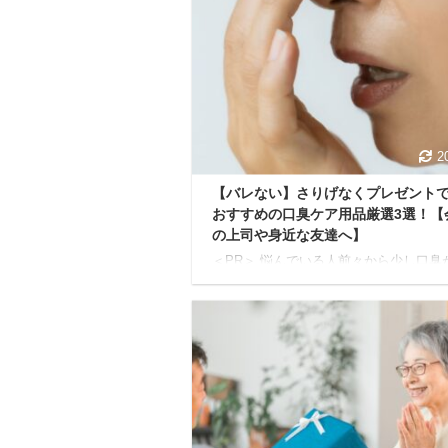
2
【バレない】さりげなくプレゼント
おすすめの口臭ケア用品厳選3選！【
の上司や身近な友達へ】
＜PR＞ 悩んでいる人前々から少し口臭
なるけど、直接言葉で伝えるのも気が引
し、正直に言って嫌な気持ちにさせるの
対に避けたい...遠回しにバレない口臭
があったらなあ... 会社の上司や身近な
ど、親しい間柄だからこそ、そう感じて
う瞬間ってありますよね。 口臭ケアと
マウスウォッシュが代表例としてあげら
すが、これを渡してしまうと「あなたの
が気になる」とダイレクトに伝えてしま