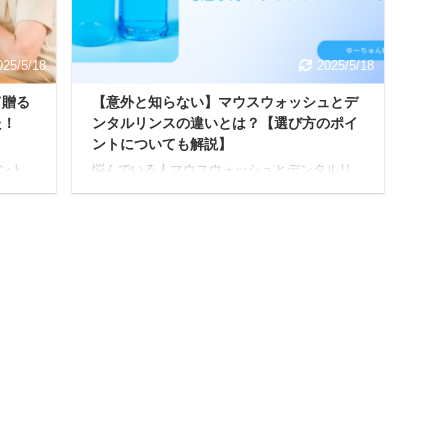
て見ぬ
わかりますので参考にしてみてくださいね。
…。
マウスウォッシュの基本的な効果 マウスウォ
ッシュは口臭対策、歯 ...
025/5/18
2025/5/18
て贈る
【意外と知らない】マウスウォッシュとデ
た！
ンタルリンスの違いとは？【選び方のポイ
ントについても解説】
ント
悩んでいる人マウスウォッシュとデンタルリ
され
ンスの違いってなに？選び方のポイントとか
だろ
あったら教えてほしいな。 今回は上記のよう
ウォッ
な疑問に答えていきます。 口腔ケアは健康的
す
な生活を送る上で非常に重要です。歯磨きだ
切性
けでなく、マウスウォッシュやデンタルリン
 本記
スを使用することで、より効果的な口腔ケア
する
が可能になります。 しかし、マウスウォッシ
ま
ュとデンタルリンスの違いを正確に理解して
まず前
いる人は少ないかもしれません。 本記事で
うな
は、マウスウォッシュとデンタルリンスの違
 歯周病
いを詳しく解説し、それぞれの特徴や効果、
使用方法、選び方のポイン ...