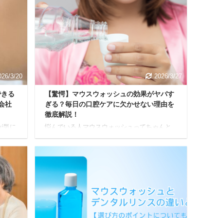
026/3/20
2026/3/27
できる
【驚愕】マウスウォッシュの効果がヤバす
会社
ぎる？毎日の口腔ケアに欠かせない理由を
徹底解説！
が気に
悩んでいる人マウスウォッシュってちゃんと
ける
毎日やるべきなの？基本的な効能と効果を最
は絶
大限に発揮する方法とかあれば教えて欲しい
ケア商品
な 今回は、上記のようなお悩みについて答え
友達な
ていきます。 マウスウォッシュといえば「一
しま
般的に口臭を抑えたりするもの」として知ら
いえば
れていることが多いですが、実はそれ以外に
れま
も嬉しい効果がたくさんあるんです。 本記事
口臭
を最後まで読めば、マウスウォッシュの効果
うよ
だけでなく効果を最大限に発揮する使い方も