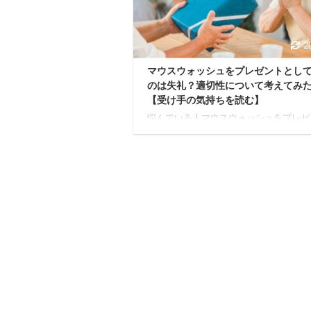
うなもの。 悩んでいる人かといって見
ふりをするのも、なんだかもやもやする
そんな時 ...
2
マウスウォッシュをプレゼントとし
のは失礼？適切性について考えてみ
【受け手の気持ちを読む】
悩んでいる人マウスウォッシュをプレゼ
するのって、やっぱり失礼なのかな。渡
た側は口臭があるのかなって絶対に思う
うし、いい気はしないよね...。 マウス
シュは口腔衛生に欠かせないアイテムで
が、プレゼントとして贈る場合、その適
について疑問を持つ人も多いでしょう。
事では、マウスウォッシュをプレゼント
ことの是非について深く掘り下げていき
す。 マウスウォッシュの基本的な役割 
提として、マウスウォッシュは下記のよ
効果があります。 口臭予防 歯垢の除去
予防 虫歯予防 ...