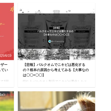
025/6/19
2025/7/11
ーザー
【悲報】バルクオムでニキビは悪化する
してい
の？根本の原因から考えてみる【大事なの
は〇〇+〇〇】
て1回
悩む人バルクオム製品でニキビが悪化したと
して通
か治ったっていうレビューをよく見かけるん
んな疑
だけど、ぶっちゃけ真相はどうなの？効果が
る内容
ないなら具体的な対策とかあれば知りたいん
基づ
だけど…。 今回はこんな疑問に答えていきま
人差が
す。 本記事の内容 バルクオムでニキビが悪化
ので
する可能性はあります バルクオムでニキビは