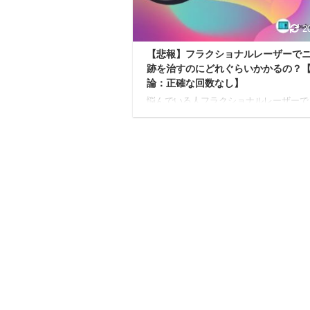
どれを選べばいいのかついつい ...
2
【悲報】フラクショナルレーザーで
跡を治すのにどれぐらいかかるの？
論：正確な回数なし】
悩んでいる人フラクショナルレーザーで
ビ跡を治すのに必要な回数って何回なん
う？照射にオススメの回数とかあったら
て欲しいな。 今日はこんな疑問に答え
ます。 前置き 後述する内容に関しては
までも私自身の体験に基づいた感想とな
おります。 効果は個人差がありますし
しも効果を保証するものではありません
ご注意ください。 本記事の内容 フラク
ルレーザーでニキビ跡を治す回数に正解
りません フラクショナルレーザーはまず
ルから初めてみるのがオススメです 本
信頼性 過去 ...