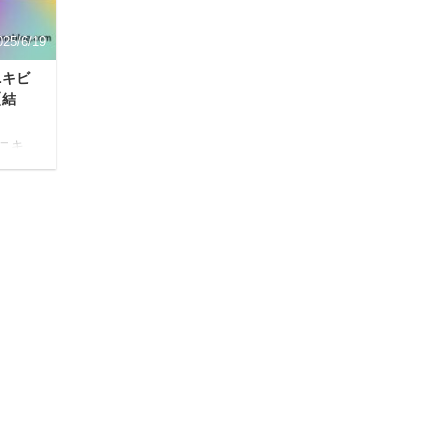
は、腸内環境か ...
025/6/19
ニキビ
【結
ニキ
だろ
教え
ていき
、あく
って
、必ず
ので
ショナ
はあ
1クー
記事の