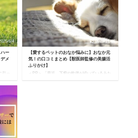
記事の
治りません ニキビを治すために大事なことは
後に感
『肌環境』＋『適切な治療』です。 本記事の
は継続
信頼性 筆者のバルクオム歴10ヶ月突破。 現在
性 筆
もバルクオムを愛用中で、どの記事やレビュ
ール
ーより確実な真相がわかる 結論を先に言って
しまうと、 ...
2025/6/4
2025/11/16
スハー
【愛するペットのおなか悩みに】おなか元
とデメ
気！の口コミまとめ【獣医師監修の美腸活
ふりかけ】
に引っ
＜PR＞ 「最近、下痢や軟便が続いているみた
っ
い…」 「どうも便秘気味で、苦しそうにして
るみ
いるのを見ると心が痛む…」 「フケが増えた
だよ
り、目やにや涙やけがひどくなったりして、
を嫌
アレルギーなのかな？」 動物病院に連れて行
ーネ
っても、薬で一時的に落ち着いても、根本的
ろ
な解決にはなっていない気がする…そんなお
りも幸
悩みを抱えているあなたへ。 可愛い我が子の
もモ
元気がない姿を見るのは、何よりもつらいで
る
すよね。 もしかしたら、不調の原因は、愛す
。 と
る我が子の「おなか」、つまり腸内環境の乱
て、
れにあるのかもしれません。 「ペットの元気