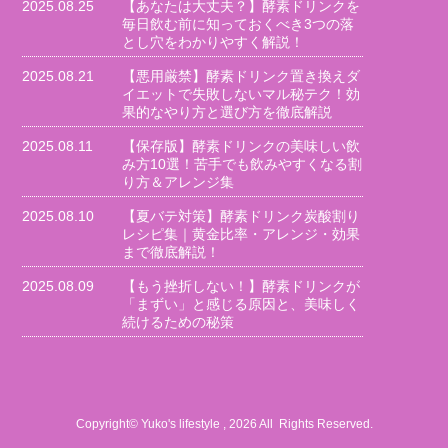
2025.08.25
【あなたは大丈夫？】酵素ドリンクを
毎日飲む前に知っておくべき3つの落
とし穴をわかりやすく解説！
2025.08.21
【悪用厳禁】酵素ドリンク置き換えダ
イエットで失敗しないマル秘テク！効
果的なやり方と選び方を徹底解説
2025.08.11
【保存版】酵素ドリンクの美味しい飲
み方10選！苦手でも飲みやすくなる割
り方＆アレンジ集
2025.08.10
【夏バテ対策】酵素ドリンク炭酸割り
レシピ集｜黄金比率・アレンジ・効果
まで徹底解説！
2025.08.09
【もう挫折しない！】酵素ドリンクが
「まずい」と感じる原因と、美味しく
続けるための秘策
Copyright© Yuko's lifestyle , 2026 All Rights Reserved.