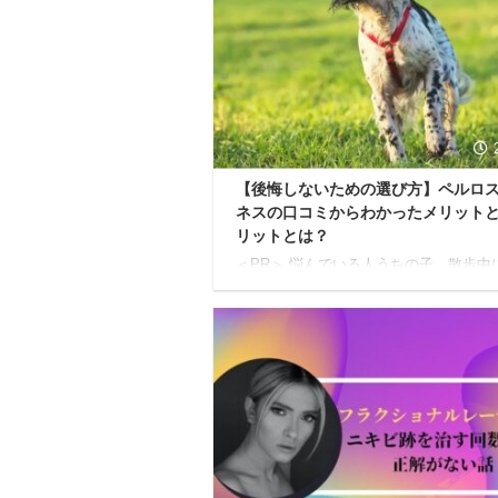
はありませんのでご注意ください。 本
内容 フラクショナルレーザー1回目施術
じた効果とは フラクショナルレーザー
して通うことを推奨します 本記事の信頼
者自身、フラクショナルレーザーを1ク
（6 ...
【後悔しないための選び方】ペルロ
ネスの口コミからわかったメリット
リットとは？
＜PR＞ 悩んでいる人うちの子、散歩中
張るから、私の腕がいつも痛くなっちゃ
て…しかも、ハーネスが首を苦しめてい
たいで、時々咳き込むのが心配になるん
ね。毎回つけようとすると、頭を通すの
がって、逃げ回っちゃうし。ペルロスハ
スの口コミって実際のところどうなんだ
う。 愛しい我が子とのお散歩は、何よ
せな時間ですよね。でももし今、少しで
ヤモヤを感じているとしたら、もしかす
と、ハーネス選びが原因かもしれません
はいえ、市販のハーネスはたくさんあっ