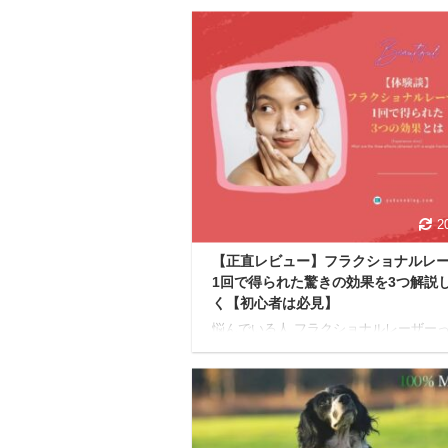
2
【正直レビュー】フラクショナルレ
1回で得られた驚きの効果を3つ解説
く【初心者は必見】
悩んでいる人 フラクショナルレーザーっ
でどれぐらい効果が出るのかな？ 継続
った方が効果が出るのかな？ 今回はこ
問に答えていきます。 ※前置き 後述す
に関しては、あくまでも私自身の体験に
いた感想となっております。 効果は個
ありますし、必ずしも効果を保証するも