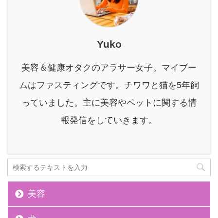
ば、単体で使う以上の相
乗効果が期待できます
が、成分の重複や過剰摂
取には注意が必要です。
Yuko
本記事では、酵素ドリン
クとサプリの併用に関す
美容＆健康オタクのアラサー女子。マイブー
る疑問を解消し、あなた
の目的やライフスタイル
ムはファスティングです。チワワと猫を5年飼
に合わせた最適な組み合
っていました。主に美容やペットに関する情
わせ方を詳しく解説しま
す。 具体的な併用テクニ
報発信をしていきます。
ックや、失敗しないた ...
美容