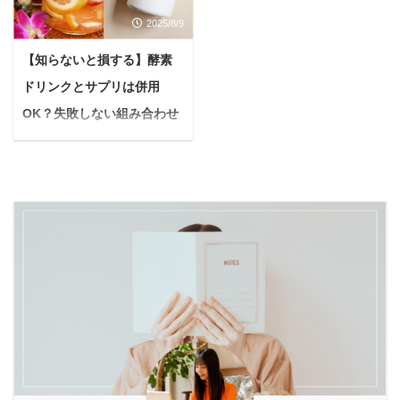
を抱えていませんか？ 素
て、本当に大変ですよ
きの飲み方や割り方を徹
と、 「もしかして、うち
2025/8/9
敵なウェディングドレス
ね...。 ドレス選び、式場
底解説します。 初心者の
の子もアトピーになりや
を最高の姿で着たい 人生
の手配、ゲストリストの
方でもすぐに試せるアレ
【知らないと損する】酵素
すい体質※なのかし
で一度きりの晴れ舞台を
作成…やることが山積み
ンジレシピはもちろん、
ら？」と不安になること
ドリンクとサプリは併用
後悔なく迎えたい そう願
で、気づけば自分のケア
美味しさを格段にアップ
もあるのではないでしょ
うプレ花嫁さんの気持
は後回しになりがち。 悩
OK？失敗しない組み合わせ
させるコツや目的別の飲
うか。 ※セラミド・ヒア
ち、痛いほどよくわかり
んでいる人このままで、
方と注意点を徹底解説
み方など、知りたい情報
ルロン酸成分のスキンケ
ます。 SNSで見る完璧
憧れのドレスを素敵に着
...
悩む人酵素ドリンクとサ
アが皮膚バリアの健康を
な花嫁さんたちと比べて
こなせるかな…？写真で
プリを一緒に使っても大
...
「私には無理かも…」と
後悔しない最高の笑顔を
丈夫？どう併用すれば一
落ち込むこともあるかも
残せるか不安... そんな不
番効果が出るの？ そうお
しれませんが、諦めるの
安や焦りを感じているあ
考えの方へ、結論からお
はまだ早いです！ 本記事
なたに、ぜひ知ってほし
伝えします。 酵素ドリン
は、まさに「結婚式まで
いことがあります。 それ
クとサプリメントは、正
時間がないけれど、どう
は、短期間で内側から輝
しい知識をもって選べば
しても痩せたい！」と願
く美しさを引き出すため
併用可能です。 それぞれ
うあなたのために書きま
の、とっておきの秘策
の役割を理解し、目的に
した。 Yuko限られた時
「酵素ドリンクを使った
合わせて組み合わせれ
間の中でも、 ...
ファスティ ...