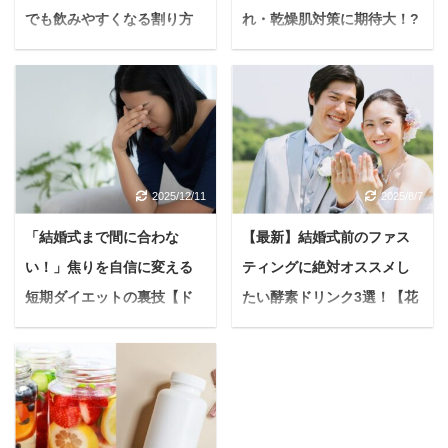
でも飲みやすくなる割り方
れ・乾燥肌対策に期待大！?
＆アレンジ集
【メリットデメリットも踏
まえつつ解説する】
「健康や美容のために酵
素ドリンクを始めたの
＜PR＞ 悩む人「うちの
に、なんだかまずくて飲
子、また体を痒がってる
みにくい…」「独特の風
みたい…最近、フケがひ
味が苦手で、結局続けら
どくて毛がパサつくし。
2025/12/11
2025/8/7
れなかった…」 上記のよ
肌がカサカサして、なん
うに感じていませんか？
だか可哀想で…」 大切な
「結婚式まで間に合わな
【最新】結婚式前のファス
酵素ドリンクは、毎日の
家族の一員である愛犬
い！」焦りを自信に変える
ティングに絶対オススメし
継続に意味があるからこ
が、皮膚のトラブルでつ
そ、美味しく楽しく飲め
短期ダイエットの裏技【ド
たい酵素ドリンク3選！【花
らそうにしている姿を見
る方法を見つけるのが何
るのは本当に胸が締め付
レス姿に自信を】
嫁美容】
よりも大切。 本記事で
けられますよね。 動物病
「結婚式まで、もう時間
＜PR＞ 「最高の私で、
は、酵素ドリンクが苦手
院に行ってもなかなか改
がないのにダイエットが
人生最良の日を迎えた
な方でも「美味しい！こ
善しなかったり、色々な
間に合わない…！」 今の
い！」 そう願うプレ花嫁
れなら続けられる！」と
ケアを試しても一時的な
あなたはこのような悩み
さんへ。 結婚式の準備っ
思えるような、とってお
効果しかなかったりする