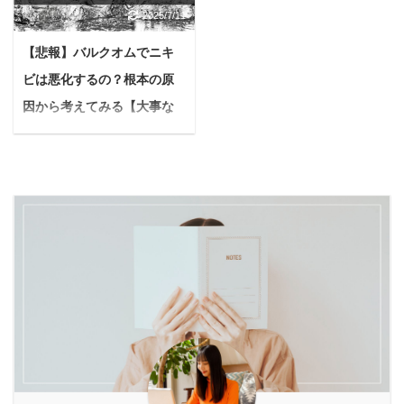
気になる…」。 このよう
1回目施術後に感じた効
鳴き声に関する悩みは尽
2025/7/11
うなんだろう？ 今回はこ
な悩みを感じていません
果とは フラクショナルレ
きません。 そんなお悩み
のような疑問に答えてい
か？ パンデミックの影響
ーザーは継続して通うこ
を解決する有効な手段の
【悲報】バルクオムでニキ
きます。 本記事では、酵
などもあり、健康を意識
とを推奨します 本記事の
一つが「犬用の防音ケー
ビは悪化するの？根本の原
素ドリンクに関する疑問
して酵素ドリンクに興味
信頼性 筆者自身、フラク
ジ」です。 本記事では、
を解消し、ファスティン
因から考えてみる【大事な
を持つ方も年々増えてい
ショナルレーザーを1ク
筆者が愛犬チワワを5年
グで酵素ドリンクを上手
る傾向があります。 とは
のは〇〇+〇〇】
ール（6 ...
飼って ...
に活用する方法をご紹介
いえ、たくさん種類があ
悩む人バルクオム製品で
します。 わかりやすく解
ってどれを選べばいいか
ニキビが悪化したとか治
説していくので、安心し
迷いますよね。 結論から
ったっていうレビューを
て読み進めていただける
いうと「本気の酵素」は
よく見かけるんだけど、
と嬉しいです。 「ファス
健康維持やファスティン
ぶっちゃけ真相はどうな
ティング中に酵素ドリン
グに最適で、多くの支持
の？効果がないなら具体
クは意味ない」と言われ
を集めているオススメの
的な対策とかあれば知り
る理由と科学的な見解 ま
酵素ドリンクです。 本記
たいんだけど…。 今回は
ず「酵素ドリンクは意味
事の内容 本気の酵素がで
こんな疑問に答えていき
ない」と言われる背景か
きるまでの軌跡 本気の酵
ます。 本記事の内容 バ
ら見ていきましょう。 こ
素が選ばれ続ける理由 本
ルクオムでニキビが悪化
れには、酵素に対 ...
気の酵素の口コミ 本気の
する可能性はあります バ