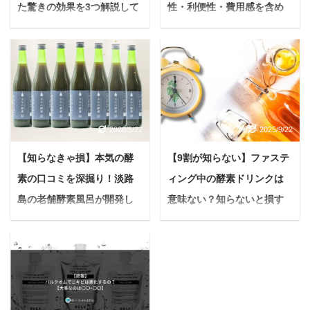
た驚きの効果を3つ解説して
性・利便性・費用感を含め
いく【初心者は必見】
徹底解説！
悩んでいる人 フラクショ
＜PR＞ 大切な家族であ
ナルレーザーって1回で
る愛犬の鳴き声。 可愛ら
どれぐらい効果が出るの
しい一方で、近隣への配
かな？ 継続して通った方
慮や愛犬自身のストレス
が効果が出るのかな？ 今
軽減のために、防音対策
2026/5/22
2025/9/22
回はこんな疑問に答えて
を検討されている飼い主
いきます。 ※前置き 後
さんも多いのではないで
【知らなきゃ損】本気の酵
【9割が知らない】ファステ
述する内容に関しては、
しょうか。 共働きで昼間
素の口コミを深掘り！淡路
ィング中の酵素ドリンクは
あくまでも私自身の体験
留守にしがち 夜間の無駄
に基づいた感想となって
吠えに悩んでいる インタ
島の老舗酵素風呂が開発し
意味ない？知らないと損す
おります。 効果は個人差
ーホンや来客時に吠え続
た、唯一無二の酵素ドリン
る選び方と飲み方の新常識
がありますし、必ずしも
ける マンション住まいで
クの実力
悩む人ファスティング
効果を保証するものでは
階下への音が気になる 一
（断食）に興味があるけ
＜PR＞ 「最近、毎日ハ
ありませんのでご注意く
緒に旅行へいきたいが、
れど、酵素ドリンクって
ツラツと過ごせない…年
ださい。 本記事の内容
無駄吠えして迷惑をかけ
本当に必要なの？意味な
齢とともに、体の不調が
フラクショナルレーザー
ないか不安 など、愛犬の
いって聞くけど、実際ど