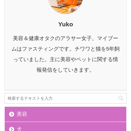
酵素の ...
ルクオムでニキビは治り
ません ニキビを治すため
に大事なことは『肌環
Yuko
境』＋『適切な治療』で
す。 本記事の信頼性 筆
美容＆健康オタクのアラサー女子。マイブー
者のバルクオム歴10ヶ月
突破。 現在もバルクオム
ムはファスティングです。チワワと猫を5年飼
を愛用中で、どの記事や
っていました。主に美容やペットに関する情
レビューより確実な真相
がわかる 結論を先に言っ
報発信をしていきます。
てしまうと、 ...
美容
犬