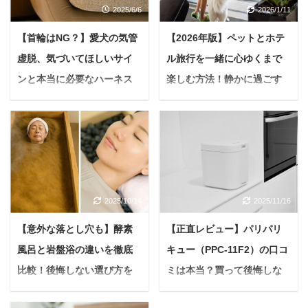
2025/6/6
2026/1/11
【首輪はNG？】愛犬の気管
【2026年版】ペットとホテ
虚脱、気づいてほしいサイ
ル旅行を一緒に心ゆくまで
ンと本当に必要なハーネス
楽しむ方法！静かに過ごす
の選び方7選
ためのコツも解説
＜PR＞ 悩んでいる人最
＜PR＞ 悩んでいる人せ
近、うちの子が『ゼーゼ
っかくの旅行なのに、愛
ー』『ゲーゲー』と変な
犬がホテルで吠え続け
咳をするんです...苦しそ
て、夜中に壁をドン！と
うに息をしていて、見て
されたらどうしよう…慣
2025/10/14
2025/11/16
いるのが辛いのよね... も
れない場所で粗相をし
し、大切な愛犬にそんな
て、清掃代を請求される
【意外な落とし穴も】酵素
【正直レビュー】パリパリ
変化が見られたら、もし
なんてことになったら…
風呂と岩盤浴の違いを徹底
キュー（PPC-11F2）の口コ
かすると「気管虚脱」と
愛するワンちゃんと一緒
いう病気のサインかもし
に旅行に行くのは、飼い
比較！後悔しない選び方を
ミは本当？買って後悔しな
れません。 特に小さな体
主さんにとって最高の夢
解説【温活の新常識】
いためのメリット・デメリ
の犬に多いこの病気は、
ですよね。SNSでキラキ