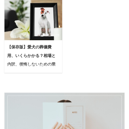
ットを解説！
酵素風呂と岩盤浴、どち
放っておくと呼吸が苦し
ラしたペット旅の写真を
らも体を温める「温活」
＜PR＞ 「今日の晩ごは
くなり、命に関わること
見るたびに、「うちの子
として人気ですよね。 で
ん、美味しかったな！」
もあります。 気管虚脱と
とも行ってみたい！」と
も「結局、自分にはどっ
…食後の満足感に浸るの
診断された愛犬との生活
憧れる方も多いのではな
ちがいいんだろう？」と
も束の間、ふとシンクの
で、真っ先に考えてほし
いでしょうか。 でも、同
2026/1/28
迷ってしまう方もいるか
生ごみに目をやると
いのが、お散歩で使う
時にそんな素敵な夢の裏
もしれません。 本記事で
「あ、またこの問題
「首輪」から「ハーネ
側には、ちょっぴり不安
【保存版】愛犬の葬儀費
は、酵素風呂と岩盤浴の
か…」とため息が出るこ
ス」への切り替えです。
が隠れていることも事実
用、いくらかかる？相場と
魅力や違いを、あなたの
と、ありませんか？ 特に
でも、どんなハーネスで
です。 「もし、うちの子
疑問に寄り添うように分
内訳、後悔しないための業
夏場は、生ごみから漂う
も良いわけではありませ
がホテルで吠え続けた
かりやすく解説します。
強烈な臭い、ブンブン飛
者選びを徹底解説
ん。愛犬のデ ...
ら…？」 「慣れない場 ...
専門的な話は抜きにし
び回るコバエ、汁だれで
愛犬との別れは、飼い主
て、それぞれのメリッ
汚れるごみ箱、そして重
にとって本当に辛いもの
ト・デメリット、そして
くてかさばる生ごみを捨
です。 突然の旅立ちに、
どんな人にぴったりなの
てる時の億劫さ。日々の
「どうしたらいいんだろ
かを具体的にご紹介しま
暮らしの中で、小さなス
う」と戸惑う方も少なく
すね。 Yuko 読み終わる
トレスが積み重なってい
ありません。 大切な家族
頃には、きっとあなたに
くのは辛いもの。 このよ
を見送るお手伝いをする
最適な温活法が見つかる
うな悩みを持つ方におす