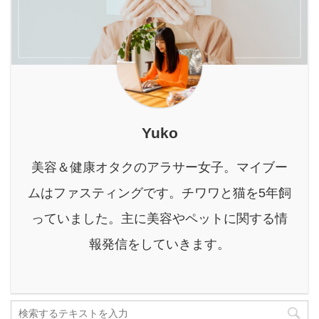
のが、ペット葬儀サービ
はずです。 酵素風呂と
すめしたいのが、家庭用
スです。 本記事では、犬
は？菌の力で全身ポカポ
生ごみ減量乾燥機「パリ
の葬儀費用に焦点を当
カ！ 酵素風呂は、電気や
パリキュー」シリーズで
て、相場や内訳、費用が
ガスを使わず、自 ...
す。 パリパリキューは、
決まる理由、加えて費用
ただ生ごみを乾燥させる
を抑えるポイントまで、
だけ ...
分かりやすくご紹介しま
す。 大切な愛犬を後悔な
Yuko
く見送るため、費用の全
体像を知って、安心して
美容＆健康オタクのアラサー女子。マイブー
葬儀を選びましょう。 犬
の葬儀費用、いくらくら
ムはファスティングです。チワワと猫を5年飼
いかかる？ 犬の葬儀にか
っていました。主に美容やペットに関する情
かる費用は、数万円から
数十万円と幅広いです。
報発信をしていきます。
Yuko選ぶ火 ...