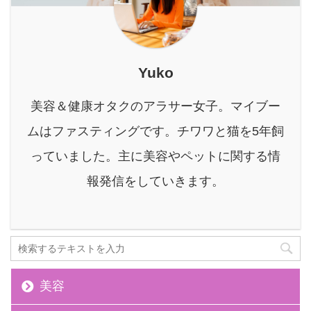
ア・スキンエイジングケ
スがたまる根本原因 ...
が大幅に改 ...
アレーザーの魅力 トリ
ア・スキンエイジングケ
アレーザー安全性 トリ
ア・スキンエイジングケ
Yuko
アレーザーの評判 昨今、
ニキビ跡や毛穴の治療は
美容＆健康オタクのアラサー女子。マイブー
普及し、今では様々な治
ムはファスティングです。チワワと猫を5年飼
療法があります。 酸の力
で古い角質を剥がし、新
っていました。主に美容やペットに関する情
しい皮膚の再生を促す
報発信をしていきます。
『ケミカルピーリング』
を始め、皮膚に物理的に
穴を開ける『ダー ...
美容