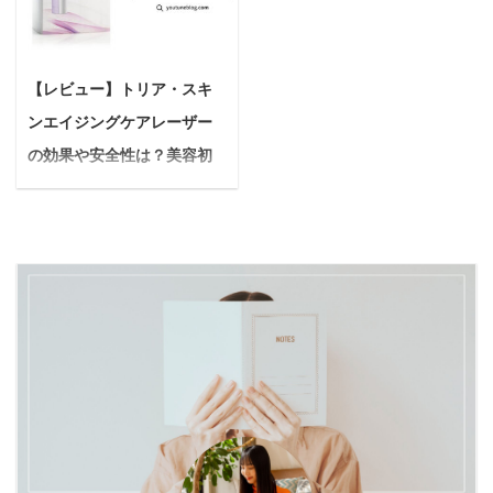
ださい。 本記事の内容
り過ごす時間、澄んだ空
も増えてるし… 今回はこ
キビができるので、対策
フラクショナルレーザー
気の中で一緒に眠る
2025/6/19
のような疑問に答えてい
とかあったら教えて欲し
でニキビ跡を治す回数に
夜…。想像するだけで、
きます。 酵素ドリンク
い。 今回はこのような疑
正解はありません フラク
心が弾みます。 「もし、
【レビュー】トリア・スキ
は、野菜や果物の栄養を
問に答えていきます。 も
ショナルレーザーはまず
うちの子がキャンプ場で
ンエイジングケアレーザー
手軽に摂れる優れた健康
しかすると、それはワッ
1クールから初めてみる
ずっと吠えてしまった
食品ですが、飲み方や体
クス【整髪料】によるも
の効果や安全性は？美容初
のがオススメです 本記事
ら…？」 「慣れない環境
質によっては、お腹にガ
のかもしれません。 今の
心者にも分かりやすく解
の信頼性 過去 ...
で粗相をして、他のキャ
スがたまりやすくなる場
状態を放っておくと、ニ
ン ...
説！
合があります。 本記事で
キビが永久に治らなかっ
＜PR＞ 悩んでいる人ト
は、根本的な原因を科学
たり、悪化する原因にな
リア・スキンエイジング
的に解明し、今すぐでき
るかも…。 この記事を読
ケアレーザーの評判って
る実践的な対策を徹底解
んでわかること ワックス
どうなんかな？効果とか
説します。 最後まで読め
がニキビにつながる原因
実際使っている人の声を
ば、なぜガスが発生する
ニキビを未然に防ぐため
聞いてみたい 今回はこの
のかを理解し、ストレス
の予防策 ニキビができな
ような疑問に答えていき
なく酵素ドリンクを続け
い整髪料の選び方 私は適
ます。 この記事を読み終
られるようになります。
切な予防を行なった結
わる頃にわかること トリ
なぜ？酵素ドリンクでガ
果、たった3日でニキビ