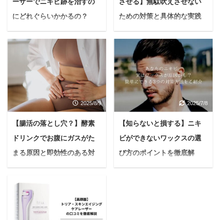
ーザーでニキビ跡を治すの
させる】無駄吠えさせない
にどれぐらいかかるの？
ための対策と具体的な実践
【結論：正確な回数なし】
術について徹底解説
悩んでいる人フラクショ
＜PR＞ 悩んでいる人せ
ナルレーザーでニキビ跡
っかくのキャンプなの
を治すのに必要な回数っ
に、うちの子が吠え続け
て何回なんだろう？照射
て、周りのテントに気ま
にオススメの回数とかあ
ずい顔をされたらどうし
2025/8/9
2025/7/8
ったら教えて欲しいな。
よう…慣れない場所でス
今日はこんな疑問に答え
トレスを感じて、体調を
【腸活の落とし穴？】酵素
【知らないと損する】ニキ
ていきます。 前置き 後
崩してしまったら、楽し
ドリンクでお腹にガスがた
ビができないワックスの選
述する内容に関しては、
い思い出が台無しになっ
あくまでも私自身の体験
ちゃう…」 愛するワンち
まる原因と即効性のある対
び方のポイントを徹底解
に基づいた感想となって
ゃんと一緒に、美しい自
策7選を解説
説！【予防策も】
おります。 効果は個人差
然の中で過ごすキャンプ
悩む人美肌やダイエット
＜PR＞ 悩む人ニキビが
がありますし、必ずしも
は、飼い主さんにとって
に良いと聞いて酵素ドリ
中々治らないんだけど、
効果を保証するものでは
最高の夢ですよね。 焚き
ンクを始めたのに、お腹
何が原因なんだろう。特
ありませんのでご注意く
火を囲んで愛犬とゆった
が張って苦しい…おなら
に、おでこがやたらとニ