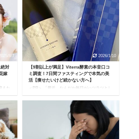
2025/8/7
2026/1/10
に絶対
【9割以上が満足】Viterra酵素の本音口コ
花嫁
ミ調査！7日間ファスティングで本気の美
活【痩せたいけど続かない方へ】
迎えた
＜PR＞ 「最近、なんだか毎日がハツラツとし
式の準
ない…」 「鏡を見るたびに肌のコンディショ
ス選
ンが気になってしまう…」 「健やかな体を目
やる
指したいけど、なかなか続かない…」 もし、
後回
あなたがこのようなお悩みを感じているな
で、憧
ら、それは体からのサインかもしれません。
写真
日々の生活で知らず知らずのうちに溜め込ん
. そ
だ不要なものをリセットし、体本来の調子を
ぜひ
取り戻すために、今「酵素ドリンク」が大き