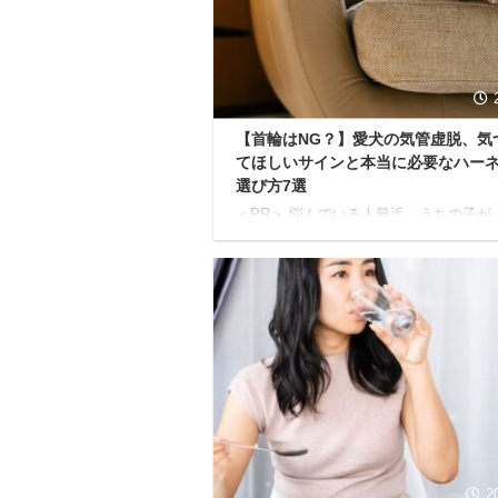
知ってほしいことがあります。 それは
間で内側から輝く美しさを引き出すため
とっておきの秘策「酵素ドリンクを使っ
ァスティ ...
【首輪はNG？】愛犬の気管虚脱、気
てほしいサインと本当に必要なハー
選び方7選
＜PR＞ 悩んでいる人最近、うちの子が
ゼー』『ゲーゲー』と変な咳をするんです
しそうに息をしていて、見ているのが辛
よね... もし、大切な愛犬にそんな変化
れたら、もしかすると「気管虚脱」とい
気のサインかもしれません。 特に小さ
犬に多いこの病気は、放っておくと呼吸
しくなり、命に関わることもあります。
虚脱と診断された愛犬との生活で、真っ
考えてほしいのが、お散歩で使う「首輪
ら「ハーネス」への切り替えです。 で
んなハーネスでも良いわけではありませ
愛犬のデ ...
2