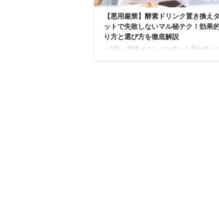
【悪用厳禁】酵素ドリンク置き換え
ットで失敗しないマル秘テク！効果
り方と選び方を徹底解説
＜PR＞ 酵素ドリンクを使った置き換え
ットは、忙しい毎日でも無理なく取り組
人気のダイエット法です。 しかし「本
果があるの？」「リバウンドしない？」
の酵素ドリンクを選べばいいの？」とい
疑問や不安を抱えている人も少なくあり
ん。 本記事では、酵素ドリンク置き換
エットの基本から、成功するための具体
やり方、そして自分にぴったりの酵素ド
クの選び方まで、徹底的に解説します。
まで読めば、あなたのダイエットの不安
消され、理想の体を手に入れるための第
を踏み出せるはずです ...