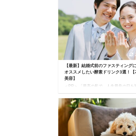
【最新】結婚式前のファスティング
オススメしたい酵素ドリンク3選！【
美容】
＜PR＞ 「最高の私で、人生最良の日を
い！」 そう願うプレ花嫁さんへ。 結婚
備って、本当に大変ですよね...。 ドレ
び、式場の手配、ゲストリストの作成…
ことが山積みで、気づけば自分のケアは
しになりがち。 悩んでいる人このまま
れのドレスを素敵に着こなせるかな…？
で後悔しない最高の笑顔を残せるか不安..
んな不安や焦りを感じているあなたに、