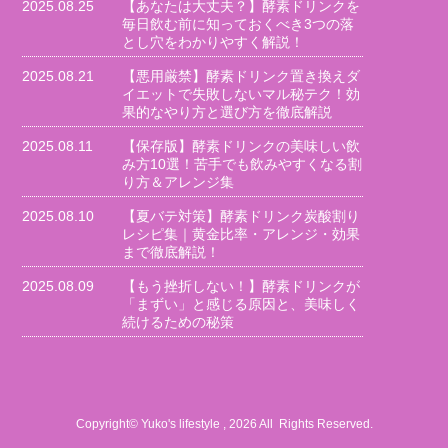
2025.08.25
【あなたは大丈夫？】酵素ドリンクを
毎日飲む前に知っておくべき3つの落
とし穴をわかりやすく解説！
2025.08.21
【悪用厳禁】酵素ドリンク置き換えダ
イエットで失敗しないマル秘テク！効
果的なやり方と選び方を徹底解説
2025.08.11
【保存版】酵素ドリンクの美味しい飲
み方10選！苦手でも飲みやすくなる割
り方＆アレンジ集
2025.08.10
【夏バテ対策】酵素ドリンク炭酸割り
レシピ集｜黄金比率・アレンジ・効果
まで徹底解説！
2025.08.09
【もう挫折しない！】酵素ドリンクが
「まずい」と感じる原因と、美味しく
続けるための秘策
Copyright© Yuko's lifestyle , 2026 All Rights Reserved.