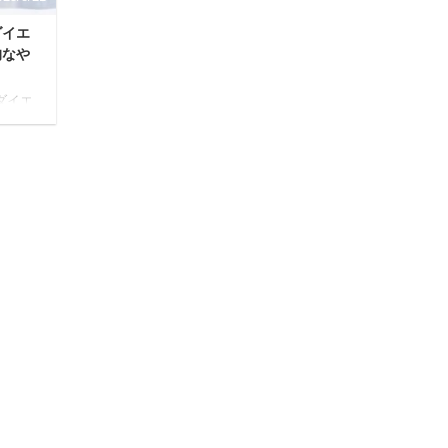
ダイエ
的なや
ダイエ
める
当に効
「ど
った
ませ
えダイ
的な
リン
 最後
は解
一歩