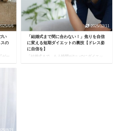
、短期
な注目を集めています。 市場には様々な酵素
の、
ドリンクがありますが、その中でも特に話題
たフ
なのがViterra（ヴィテラ）酵素です。 でも
「本当に ...
2025/6/6
2025/12/11
づい
「結婚式まで間に合わない！」焦りを自信
ネスの
に変える短期ダイエットの裏技【ドレス姿
に自信を】
『ゼー
「結婚式まで、もう時間がないのにダイエッ
...苦
トが間に合わない…！」 今のあなたはこのよ
いの
うな悩みを抱えていませんか？ 素敵なウェデ
が見ら
ィングドレスを最高の姿で着たい 人生で一度
う病
きりの晴れ舞台を後悔なく迎えたい そう願う
な体の
プレ花嫁さんの気持ち、痛いほどよくわかり
が苦
ます。 SNSで見る完璧な花嫁さんたちと比べ
 気管
て「私には無理かも…」と落ち込むこともあ
先に
るかもしれませんが、諦めるのはまだ早いで
」か
す！ 本記事は、まさに「結婚式まで時間がな
も、ど
いけれど、どうしても痩せたい！」と願うあ
ん。
なたのために書きました。 Yuko限られた時間
の中でも、 ...
025/8/21