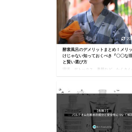
あるの？」と疑問に感じる方も少なくな
しょう。 本記事では、酵素風呂がなぜ
ットに繋がるのか、科学的なメカニズム
ら、実際に目標を達成した人たちのリア
体験談、そして成功の秘訣までを徹底的
説します。 酵素風呂 ...
20
酵素風呂のデメリットまとめ！メリ
けじゃない知っておくべき『〇〇な
と賢い選び方
温活、デトックス、美肌など、たくさん
力で注目を集める酵素風呂。 テレビやS
も見かける機会が増え「試してみたい！
感じている方も多いかもしれませんね。
も、どんなに素晴らしいものにも、知っ
きたい注意点や懸念点はあります。 本
は、酵素風呂をこれから体験する方や、
に利用しているけれど疑問がある方に向
て、酵素風呂の「デメリット」に焦点を
て解説します。 デメリットをしっかり
し、対処法を知ることで、酵素風呂をよ
果的に美容と健康に活かせるようになり