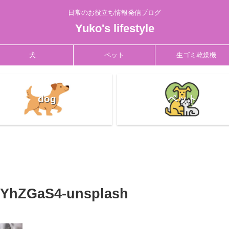
日常のお役立ち情報発信ブログ
Yuko's lifestyle
犬
ペット
生ゴミ乾燥機
dog
ペット
0YhZGaS4-unsplash