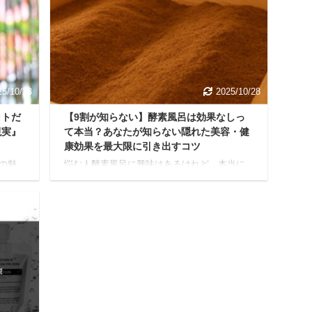
いで
決策の一つとして注目されるのが「犬用防音
ダイエ
ケージ」です。 でも、「本当に効果がある
か
の？」「買って後悔しないかな？」と疑問を
ルな
感じる方もいるでしょう。 本記事の内容 犬用
に解
防音ケージの効果 犬用防音ケージの後悔しな
い選び方 総合的な無 ...
25/10/28
2025/10/28
ットだ
【9割が知らない】酵素風呂は効果なしっ
現実』
て本当？あなたが知らない隠れた美容・健
康効果を最大限に引き出すコツ
の魅
悩む人酵素風呂に興味はあるけれど、本当に
NSで
効果があるの？結局、効果なかったってよく
」と
聞くし… このような疑問を感じていません
 で
か？ インターネットで検索すると、賛否両論
てお
の意見を見かけることもありますよね。 結論
記事で
から言うと、酵素風呂で効果を感じる人とそ
すで
うでない人には、いくつか理由があります。
け
本記事では、酵素風呂がどんなものなのか、
当て
期待できる効果、そして効果なしと感じてし
理解
まう理由を、分かりやすく解説します。 酵素
り効
風呂の正しい知識を知って、あなたの健康や
ます
美容に役立てるヒントを見つけていきましょ