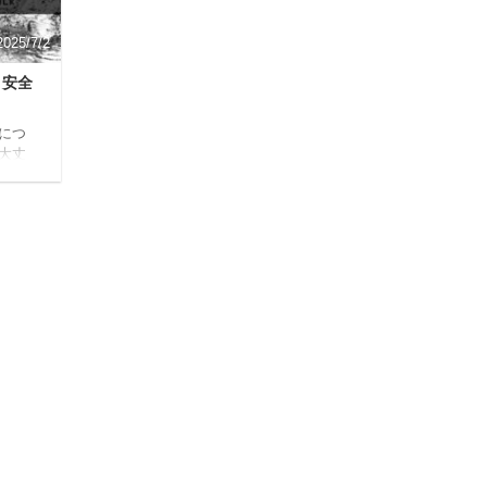
う。 合わせて読みたい ...
2025/7/2
と安全
につ
大丈
ては
しな
に答え
の成分
性につ
粧水の
のバル
オム化
る私は
化粧水