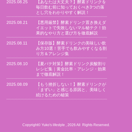
2025.08.25
【あなたは大丈夫？】酵素ドリンクを
毎日飲む前に知っておくべき3つの落
とし穴をわかりやすく解説！
2025.08.21
【悪用厳禁】酵素ドリンク置き換えダ
イエットで失敗しないマル秘テク！効
果的なやり方と選び方を徹底解説
2025.08.11
【保存版】酵素ドリンクの美味しい飲
み方10選！苦手でも飲みやすくなる割
り方＆アレンジ集
2025.08.10
【夏バテ対策】酵素ドリンク炭酸割り
レシピ集｜黄金比率・アレンジ・効果
まで徹底解説！
2025.08.09
【もう挫折しない！】酵素ドリンクが
「まずい」と感じる原因と、美味しく
続けるための秘策
Copyright© Yuko's lifestyle , 2026 All Rights Reserved.