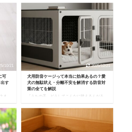
25/10/21
2025/12/21
に可
犬用防音ケージって本当に効果あるの？愛
き出す
犬の無駄吠え・分離不安を解消する防音対
策の全てを解説
？ま
「うちの子、どうしてこんなに吠えるんだろ
いな話
う…ご近所さんに迷惑をかけていないか心配
興味を
だし…」 愛犬の無駄吠えや留守番中の遠吠
信半
え、破壊行動に頭を悩ませる飼い主さんは少
いで
なくありません。 特に集合住宅にお住まいの
！」と
場合、騒音問題は深刻な近隣トラブルに発展
果が
する可能性もあります。 そんな犬のお悩み解