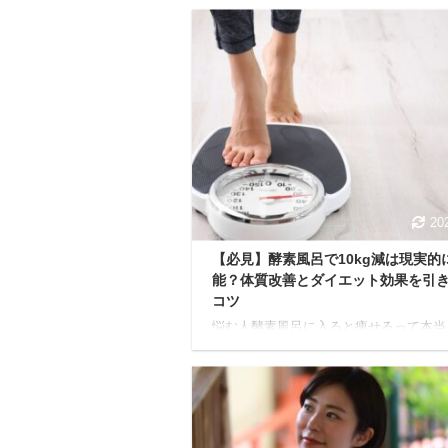
20
【必見】酵素風呂で10kg減は現実的
能？体質改善とダイエット効果を引
コツ
悩む人酵素風呂に入ると痩せるって本当
さか10kgも体重が減るなんて、夢みた
でしょ？ もしあなたが今、酵素風呂に
持ちながらもダイエット効果について半
疑なら、ぜひ最後まで読んでいただきた
す。 世間では「酵素風呂で〇kg痩せた
いう声が聞かれる一方「本当にそんな効