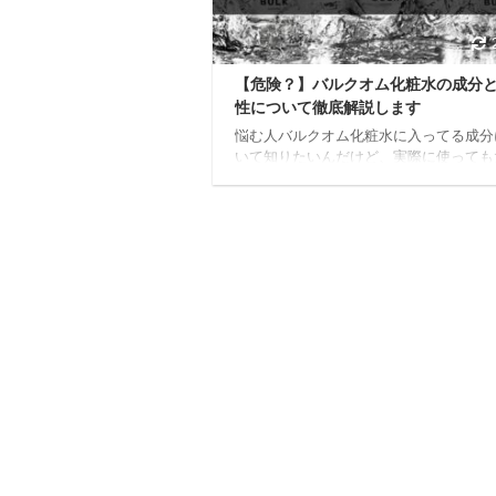
よ。 酵素風呂の主なデメリ ...
【危険？】バルクオム化粧水の成分
性について徹底解説します
悩む人バルクオム化粧水に入ってる成分
いて知りたいんだけど、実際に使っても
夫な化粧水なのかな？ちょっと気になっ
いるんだけど、逆に使って肌荒れしたり
いか正直不安。。。 今日はこんな疑問
ていきます。 本記事の内容 バルクオム
について解説 バルクオム化粧水の安全
いて解説 各肌質におけるバルクオム化
適正について解説 本記事の信頼性 筆者
クオム使用歴10ヶ月突破 現在もバルク
粧水を毎朝使用中 この記事を書いてい
バルクオムを使い始めて10ヶ月。 現在
に関し ...