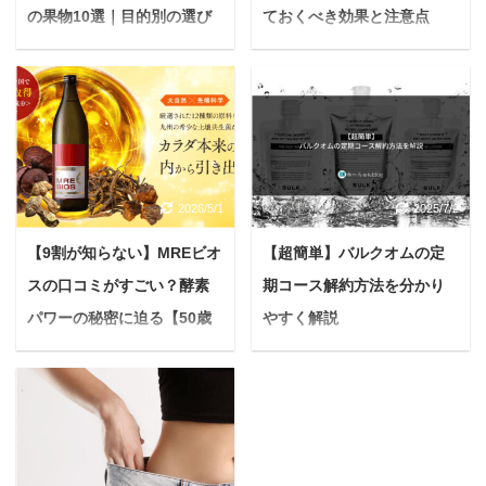
の果物10選｜目的別の選び
ておくべき効果と注意点
方と失敗しない作り方
【肌荒れ・乾燥で悩む方向
け】
「なんだか最近体が重
い…」「毎朝スッキリ起
アトピー性皮膚炎による
きられない…」と感じて
かゆみや湿疹、乾燥に、
いませんか？そんな時に
深く悩んでいませんか？
おすすめなのが、自家製
日々の暮らしの質にも影
2026/5/1
2025/7/2
酵素ドリンクです。 発酵
響を及ぼすこのデリケー
の力で果物の栄養を凝縮
トな肌の状態に「何とか
【9割が知らない】MREビオ
【超簡単】バルクオムの定
した酵素ドリンクは、手
したい」と願う方も少な
スの口コミがすごい？酵素
期コース解約方法を分かり
軽に体の内側から健康を
くないでしょう。 そんな
サポートする強い味方。
パワーの秘密に迫る【50歳
やすく解説
あなたの手助けになれる
市販の酵素ドリンクも手
かもしれないのが、自然
から始める健康生活】
悩む人バルクオム定期コ
軽ですが、自分で作れば
の恵みを活かした温浴法
ースの解約方法を知りた
＜PR＞ 「なんだか以前
旬の果物を選んで、無添
である「酵素風呂」で
いんだけど、解約する際
より、活力がなくなって
加で安心なドリンクが楽
す。 本記事では、酵素風
の順番とか、注意点とか
いる…」 「季節の変わり
しめます。 本記事では、
呂がデリケートな肌質を
あったら教えて欲しい
目に体調を崩しやす
酵素ドリンク作りにおす
より健やかに導くために
な。 今日はこんな疑問に