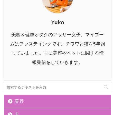
り、ダイエットや健康法
として注目を集めていま
すが、具体的な方法や効
果、注意点については、
Yuko
まだ疑問に感じている方
もいるかもしれません。
美容＆健康オタクのアラサー女子。マイブー
16時間断食（16:8ダイエ
ムはファスティングです。チワワと猫を5年飼
ット）がなぜ今注目され
るのか？ 現代社会は、美
っていました。主に美容やペットに関する情
味しい食べ物があふれ、
報発信をしていきます。
ついつい食べ過ぎてしま
う環境です。 夜遅くまで
の食事や ...
美容
犬