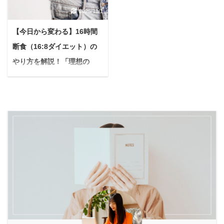
い…」 「若い頃より肌の
すめな果物を、期待でき
どう役立つのか、仕組み
答えていきます。 本記事
2025/11/1
調子が気になる…」。
る効果別に10種類ご紹介
から利用時のポイント、
の内容 バルクオム定期コ
50歳を過ぎると、上記の
します。 さらに、初心者
【今日から変わる】16時間
さらには体の内側からの
ースの解約方法とは バル
ように感じる瞬間が増え
でも失敗しない自家製酵
ケアまで、詳しくお伝え
クオム定期コースの解約
断食（16:8ダイエット）の
ていませんか？ もしかす
素ドリンクの作り方や、
します。 酵素風呂に関す
までの手順 バルクオム定
ると、知らず知らずのう
やり方を解説！「理想の
より効果的に摂取するた
る正しい知識を得て、あ
期コース解約の際の注意
ちにヒト本来の持つ活力
私」を手に入れる方法【挫
めのポイントまで詳 ...
なたらしい健やかな肌へ
点 本記事の信頼性 筆者
を引き出す力が弱くなっ
折ゼロへ】
の一歩を踏み出すヒン ...
のバルクオム歴11ヶ月
ているかもしれません。
現在はバルクオム洗顔料
悩む人16時間断食って最
年齢とともに、私たちの
のみを毎月購入し、定期
近よく聞くけど、実際ど
身体が本来持っている力
コースは解約履歴あり こ
うなの？我慢ばかりで辛
は少しずつ衰えていきま
の記事を書いている私
そう… 健康や美容に関心
す。 しかし、諦めるのは
は、バルクオム歴11ヶ月
の高いあなたなら、きっ
まだ早いです。 今、健康
を突破。 現在は定期コー
と一度は16時間断食とい
分野で大きな注目を集め
スは解約し、バルクオム
う言葉を目にしたことが
ているのが、独自の成分
の洗顔料のみを毎月購入
あるのではないでしょう
「MRE成分」を配合した
しています ...
か。 モデルや著名人も実
「MREビオス」。 本記
践していると話題にな
事では、私 ...