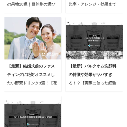
の果物10選｜目的別の選び
比率・アレンジ・効果まで
方と失敗しない作り方
徹底解説！
「なんだか最近体が重
暑い日が続くと、冷たく
い…」「毎朝スッキリ起
てシュワっとした飲み物
きられない…」と感じて
が欲しくなりますよね。
いませんか？そんな時に
そんな時におすすめした
おすすめなのが、自家製
いのが、酵素ドリンクの
2025/8/7
2025/7/2
酵素ドリンクです。 発酵
炭酸割りです。 「でも、
の力で果物の栄養を凝縮
ただ炭酸水で割るだけじ
【最新】結婚式前のファス
【最新】バルクオム洗顔料
した酵素ドリンクは、手
ゃ飽きてしまう…もっと
ティングに絶対オススメし
の特徴や効果がヤバすぎ
軽に体の内側から健康を
美味しく、効果的に飲み
サポートする強い味方。
たい！」そう思っていま
たい酵素ドリンク3選！【花
る！？【実際に使った経験
市販の酵素ドリンクも手
せんか？ 本記事では、酵
嫁美容】
者が語ります】
軽ですが、自分で作れば
素ドリンクを美味しく、
＜PR＞ 「最高の私で、
悩む人『バルクオムの洗
旬の果物を選んで、無添
そして美容や健康に役立
人生最良の日を迎えた
顔料って何が入っとる
加で安心なドリンクが楽
つように楽しむための、
い！」 そう願うプレ花嫁
ん？実際使ってみた効果
しめます。 本記事では、
とっておきの方法をご紹
さんへ。 結婚式の準備っ
とか感想が知りたい
酵素ドリンク作りにおす
介します。 効果を最大限