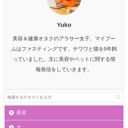
いて解説 各肌質における
バルクオム化粧水の適正
について解説 本記事の信
Yuko
頼性 筆者のバルクオム使
用歴10ヶ月突破 現在も
美容＆健康オタクのアラサー女子。マイブー
バルクオム化粧水を毎朝
使用中 この記事を書いて
ムはファスティングです。チワワと猫を5年飼
いる私はバルクオムを使
っていました。主に美容やペットに関する情
い始めて10ヶ月。 現在
化粧水に関し ...
報発信をしていきます。
美容
犬