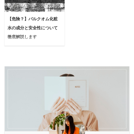
て、本当に大変ですよ
な。』 今日はこんな疑問
すめな果物を、期待でき
に引き出すための飲み方
2025/7/2
ね...。 ドレス選び、式場
に答えていきます。 本記
る効果別に10種類ご紹介
のコツや、他では見かけ
の手配、ゲストリストの
事の内容 バルクオム洗顔
します。 さらに、初心者
ないオリジナルレシピも
【危険？】バルクオム化粧
作成…やることが山積み
料の全成分とは バルクオ
でも失敗しない自家製酵
満載です。 最後まで読め
水の成分と安全性について
で、気づけば自分のケア
ム洗顔料の特徴とは 私が
素ドリンクの作り方や、
ば、今年の夏は酵素ドリ
は後回しになりがち。 悩
実際バルクオム洗顔料を
徹底解説します
より効果的に摂取するた
ンクが手放せない、美味
んでいる人このままで、
10ヶ月間使ってみて感じ
悩む人バルクオム化粧水
めのポイントまで詳 ...
しくて楽しい習慣 ...
憧れのドレスを素敵に着
たメリットとデメリット
に入ってる成分について
こなせるかな…？写真で
バルクオム洗顔料の実際
知りたいんだけど、実際
後悔しない最高の笑顔を
の口コミ 本記事の信頼性
に使っても大丈夫な化粧
残せるか不安... そんな不
筆者のバルクオム使用歴
水なのかな？ちょっと気
安や焦りを感じているあ
10ヶ月突破 現在も使用
になってはいるんだけ
なたに、ぜひ知ってほし
中 バルクオム洗顔料のメ
ど、逆に使って肌荒れし
いことがあります。 それ
リット/デメリットがわか
たりしないか正直不
は、短期間で内側から輝
る 参考画像 ↑ 私が過去に
安。。。 今日はこんな疑
く美しさを引き出すため
購入したバルクオム洗顔
問に答えていきます。 本
の、とっておきの秘策
料の購入履歴です。ぜひ
記事の内容 バルクオムの
「酵素ドリンクを使った
参考程度に。 それでは一
成分について解説 バルク
ファスティ ...
...
オム化粧水の安全性につ