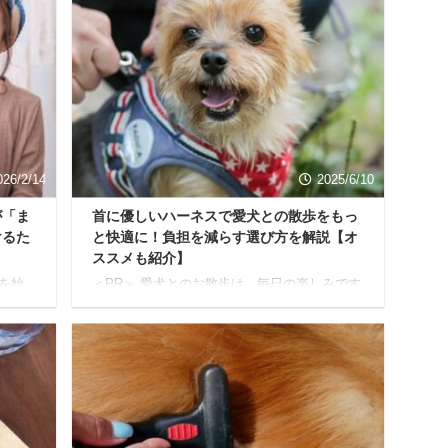
026/2/14
2025/6/10
が「ま
首に優しいハーネスで愛犬との散歩をもっ
けるた
と快適に！負担を減らす選び方を解説【オ
ススメも紹介】
を始
＜PR＞ 愛犬とのお散歩は、毎日の楽しみです
 そう
よね。 元気に歩く姿を見ると、飼い主さんも
ょ
うれしくなるものです。 しかし、愛犬にいつ
る喉ご
も着けている首輪が、もしかしたら体に負担
りし、
をかけているかもしれません。 悩んでいる人
でし
うちの子、首輪だとお散歩中によく咳き込む
記事で
の。引っ張りが強くて、見ていて苦しそうに
たの
見えるし...もしかして、気管が弱いんじゃない
今日
かな…？ このような心配をしている飼い主さ