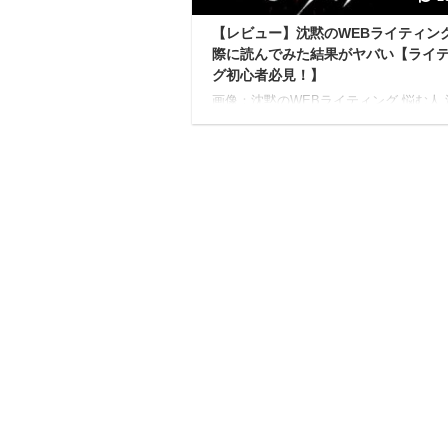
【レビュー】沈黙のWEBライティン
際に読んでみた結果がヤバい【ライ
グ初心者必見！】
画像：沈黙のWEBライティング 悩む人
WEBライティングってなに？ 沈黙のW
ティングを読むとどうなるの？ 沈黙のW
イティングを読んだ実際の感想が知りた
回はこんなお悩みを持つ方向けの記事と
てます。 こんにちは、ゆーちゅんです。
の僕は、 文章を書くのが下手すぎ SEO
れ？何かの暗号？ 本を読むのが嫌い と
俗にいう低スペックで雑魚雑魚人間でし
しかも文章書くのが苦手なくせに、昔か
ログとか書くのが好きで、いつしか『文
飯食えたらいいな』と思うようになりまし 