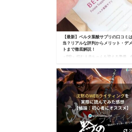
から試せる具体的なアレンジ方法までを
解説します。 読了すれば、もう酵素ド
を「まずい」と諦める必要はありません
素ドリンクが「まずい ...
2
【最新】ベルタ葉酸サプリの口コミ
当？リアルな評判からメリット・デ
トまで徹底解説！
＜PR＞ 悩む人赤ちゃんを迎える準備、
始めたらいいんだろう？妊娠中の体調管
ちゃんとできてるかな？ 妊活中や妊娠
性は、多くの不安や疑問を抱えることが
ますよね。 そんな時「葉酸サプリ」は
ゃんの健やかな成長とママの健康維持を
ートする欠かせないアイテムとして注目
ています。 しかし、たくさんの葉酸サ
中から、 どれを選べばいいのか？ 本当
があるのか？ 毎日続けられるか？ と迷
多いでしょう。 そこで、ぜひ知ってほ
が「ベルタ葉酸サプリ」です。 ベルタ
プリは7 ...
2