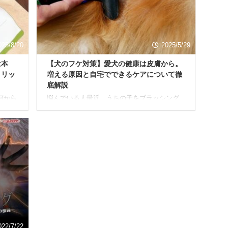
徹底
んは少なくないはず。 本記事を読んでわかる
リンク
こと 首輪が愛犬に与える影響 首に優しいハー
。 酵
ネスを選ぶ時の大切なポイント 特にオススメ
のハ ...
025/8/20
2025/5/29
は本
【犬のフケ対策】愛犬の健康は皮膚から。
メリッ
増える原因と自宅でできるケアについて徹
底解説
何から
悩んでいる人最近、うちの子をブラッシング
理、
すると…パラパラ、ふわっ…と白い粉が舞い
中の女
落ちる。え？これってフケ？毛を触ると、な
あり
んだかベタベタして独特のニオイがするし、
、赤ち
しきりに体を掻いているのを見ると本当につ
サポ
らい… 愛するわんちゃんのフケを見ると、
され
「どこか悪いのかな？」「どうしてこんなに
プリの
出るんだろう？」と、心配でたまらない気持
に効果
ちになりますよね。 我が家のチワワも、冬に
う方も
なると毎年フケが出て心配していました。 で
しいの
も、ご安心ください。犬のフケって、実は多
葉酸サ
くの飼い主さんが経験するお悩みの一つなん
です。 本記事では、愛犬の ...
022/7/22