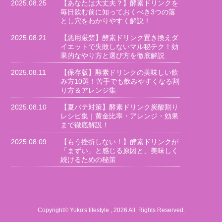
2025.08.25
【あなたは大丈夫？】酵素ドリンクを
毎日飲む前に知っておくべき3つの落
とし穴をわかりやすく解説！
2025.08.21
【悪用厳禁】酵素ドリンク置き換えダ
イエットで失敗しないマル秘テク！効
果的なやり方と選び方を徹底解説
2025.08.11
【保存版】酵素ドリンクの美味しい飲
み方10選！苦手でも飲みやすくなる割
り方＆アレンジ集
2025.08.10
【夏バテ対策】酵素ドリンク炭酸割り
レシピ集｜黄金比率・アレンジ・効果
まで徹底解説！
2025.08.09
【もう挫折しない！】酵素ドリンクが
「まずい」と感じる原因と、美味しく
続けるための秘策
Copyright© Yuko's lifestyle , 2026 All Rights Reserved.