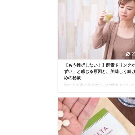
2
【もう挫折しない！】酵素ドリンク
ずい」と感じる原因と、美味しく続
めの秘策
悩む人健康や美容のために酵素ドリンク
めたけど、正直まずくて続けられない…
感じている方は、きっと少なくないでし
う。 独特の風味、青臭さ、とろみのあ
し…。 期待していた味と違ってがっか
せっかく買ったのに棚の奥にしまい込ん
まう。そんな経験、ありませんか？ 本
は、そんな酵素ドリンクの味に悩むあな
ために、味が苦手な科学的な理由から、