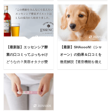
正しい装着法を解説
姿へ【花嫁必見】
愛犬とのお散歩は、かけ
結婚式を目前に控え、最
がえのない時間ですよ
高の自分を迎えたいと願
ね。 でも、もしお散歩中
う花嫁さんは多いはず。
にハーネスがすっぽ抜け
ドレスを美しく着こな
てしまったら…想像する
し、写真映えするシャー
2026/1/10
2026/5/13
だけでもヒヤリとしませ
プなフェイスラインを手
んか？ 交通事故や迷子、
に入れるために「塩抜
【最新版】エッセンシア酵
【最新】SHAoooN!（シャ
他のワンちゃんとのトラ
き」が驚くほど効果的な
素の口コミってぶっちゃけ
オーン）の効果＆口コミを
ブルなど、考えたくない
のをご存知ですか？ 「塩
危険がたくさんありま
抜き」は単に塩分を控え
どうなの？美容オタクが愛
徹底解説【遮音機能を備え
す。 実は「犬のハーネス
るだけではありません。
飲する理由と本音を徹底検
たペットハウス】
が抜ける」という悩みは
体内の余分な水分や老廃
証
悩んでいる人最近、うち
多くの飼い主さんが抱え
物を排出し、むくみを解
の愛犬の鳴き声がご近所
＜PR＞ 悩んでいる人最
ています。 なぜ抜けるの
消することで、想像以上
の迷惑になってないか心
近、なんだかスッキリし
か、そしてどうすれば大
に見た目の変化を実感で
配です。しかも夏になる
ないなぁ…毎朝鏡を見る
切なワンちゃんを危険か
きる美容法です。 本記事
と雷や花火の音にすごく
たびにため息が出ること
ら守れるのか、一緒に見
では、結婚式1週間前か
2025/10/26
怯えて震えちゃう時があ
が増えたし… そう感じる
ていきましょう。 Yuko
らできる「塩抜き」につ