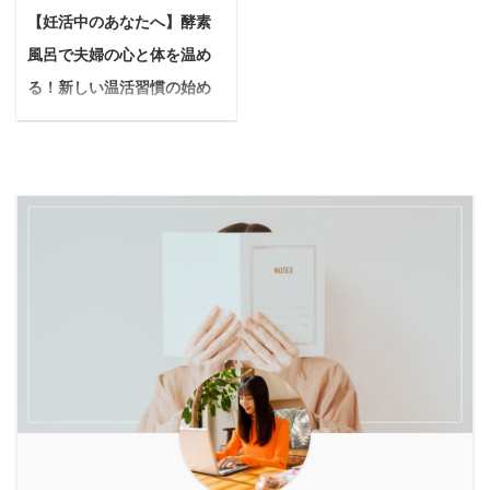
ります。避難できる場所
こと、ありませんか？
本記事を読めば、あなた
いて、効果から実践方
【妊活中のあなたへ】酵素
やちゃんと確保できるも
30代後半から60代にかけ
の不安を解消し、愛犬と
法、注意点、さらに塩抜
風呂で夫婦の心と体を温め
のがあったらな... こうし
て、女性の体は大きな変
のお散歩をさらに安全で
きと相性の良いファステ
た問題は、ペットと暮ら
る！新しい温活習慣の始め
化を迎えます。 何をして
楽しいものにするヒント
ィングまで、花嫁さんの
す上で避けて通れない課
も調子が上がらない、年
方を徹底解説
が見つかるはずです ...
疑問や不安を解消できる
題ですよね。 私も過去に
齢とともに美容の悩みが
よ ...
妊活は、喜びや期待とと
チワワを5年間飼ってい
増えてきたと感じる方も
もに、時には不安やプレ
た経験もあり、鳴き声に
多いかもしれません。 今
ッシャーを感じる道のり
悩んでいた時期がありま
回、特にご紹介したいの
でもありますよね。 特に
した。 「特に都市部で
は〝無添加だから、身体
「体の冷え」は、妊活中
は、防音や騒音対策が必
にやさしい〟を掲げる酵
の女性にとって大きな悩
要不可欠...」。 その課題
素ドリンク「エッセンシ
みのひとつではないでし
を解決するのが、遮音
ア酵素」です。 本記事の
ょうか。 冷えは血の巡り
性・安心性・携帯性を備
内容 エッセンシア酵素の
を悪くし、心身のバラン
えた次世代ペットハウス
特徴 エッセンシア酵素の
スを崩してしまう可能性
「SHAoooN!（シャオー
口コミ エッセンシア酵素
も。 そんな妊活中の体を
ン）」で ...
の効果的な飲み方 エッセ
温め、心もほぐしてくれ
ンシ ...
るのが、今注目されてい