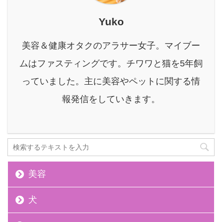
る酵素風呂です。 お湯を
使わずにじんわりと体を
Yuko
温める酵素風呂は、単な
る温活を超えて、心身の
美容＆健康オタクのアラサー女子。マイブー
リフレッシュにも繋がり
ます。 本記事では、酵素
ムはファスティングです。チワワと猫を5年飼
風呂が妊活にどう役立つ
っていました。主に美容やペットに関する情
のか、効果や正しい使い
方に加え、知っておきた
報発信をしていきます。
い大切なポイント ...
美容
犬