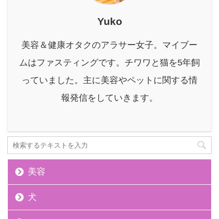
ーするタイプは〝バラン
シング〟の方になりま
Yuko
す。 本記事を読んでわか
ること 松山油脂の保湿浸
美容＆健康オタクのアラサー女子。マイブー
透水の『バランシング』
タイプと『モイストリッ
ムはファスティングです。チワワと猫を5年飼
チ』の違い 松山油脂の保
っていました。主に美容やペットに関する情
湿浸透水を使用して感じ
たメリットとデメリット
報発信をしていきます。
松山油脂の保湿浸透 ...
美容
犬