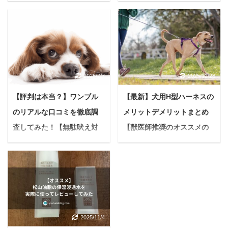
浴剤の秘密と効果とは？
由を徹底解説！
＜PR＞ 悩む人最近、体
悩んでいる人マウスウォ
の冷えやお肌の乾燥が気
ッシュってちゃんと毎日
になるな...毎日のバスタ
やるべきなの？基本的な
イムをもっと特別な時間
効能と効果を最大限に発
に変えたい。 もし、あな
揮する方法とかあれば教
2025/7/7
2025/12/28
たがそう感じているな
えて欲しいな 今回は、上
ら、今、多くの美容感度
記のようなお悩みについ
【評判は本当？】ワンブル
【最新】犬用H型ハーネスの
の高い女性たちから注目
て答えていきます。 マウ
のリアルな口コミを徹底調
メリットデメリットまとめ
を集めている入浴液「つ
スウォッシュといえば
るぽか」シリーズをご存
「一般的に口臭を抑えた
査してみた！【無駄吠え対
【獣医師推奨のオススメの
知でしょうか？ 「自宅で
りするもの」として知ら
策ならコレ】
製品も紹介】
手軽に酵素風呂」という
れていることが多いです
悩んでいる人愛犬が吠え
＜PR＞ 愛する家族の一
魅力的なコンセプトで、
が、実はそれ以外にも嬉
る原因とか色々調べて、
員である犬との散歩。 私
すでに累計出荷本数50万
しい効果がたくさんある
今まで自分なりに実践し
たち飼い主にとって、散
本を突破した「つるぽ
んです。 本記事を最後ま
たけど中々思うようにい
歩は愛犬との大事なコミ
か」。 本記事ではつるぽ
で読めば、マウスウォッ
かない...。可愛くて可愛
ュニケーションであり、
かの人気の秘密と、実際
シュの効果だけでなく効
2025/11/4
くてたまらない自慢の愛
大切な時間です。 そんな
に使った方のリアルな
果を最大限に発揮する使