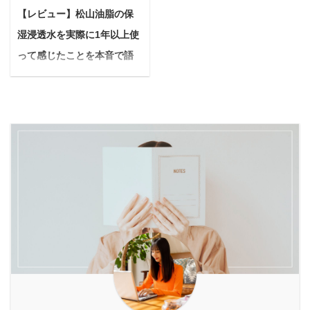
犬だけど、ピンポンが鳴
散歩を安全で、もっとも
声、そして効果を最大限
い方もわかりますので参
【レビュー】松山油脂の保
るたびに吠えたり、ご近
っと楽しいものにするた
に引き出す使い方まで、
考にしてみてください
湿浸透水を実際に1年以上使
所からクレームが来ない
めに欠かせないのが、ぴ
詳しくご紹介します。
ね。 マウスウォッシュの
か毎日ヒヤヒヤする。吠
ったりと体に合ったハー
って感じたことを本音で語
「つるぽか」ってどんな
基本的な効果 マウスウォ
え癖だけは今すぐどうに
ネス選び。 特に今、多く
る【時代はセラミド】
入浴液？こだわりの ...
ッシュは口臭対策、歯 ...
か直したい。何かいいア
の飼い主さんから注目さ
悩んでいる人中々いい化
イテムはないかな... あな
れているのがH型ハーネ
粧水に巡り会えないんだ
たは今、このようなお悩
スなのです。 悩んでいる
けど、松山油脂の保湿浸
みを抱えていませんか？
人H型ハーネスってよく
透水の使い心地はどうな
実際のところ、犬の無駄
聞くけど、一体どんなも
の？保湿力やコスパの良
吠えは8割以上の飼い主
の？種類がたくさんあっ
さなど使用者の感想を聞
が抱える悩みと言われて
て、どれを選べばいいか
かせて欲しいな。 今回は
おり、しつけ教室に通う
分からない… 上記のよう
こんな疑問に答えていき
にも時間やお金がかかる
に感じている飼い主さん
ます。 補足 松山油脂の
上、ネットで調べた方法
は多いのではないでしょ
保湿浸透水は『モイスト
を試してもうまくいかな
うか。 本記事の内容 H型
リッチ』と『バランシン
いという声も見 ...
の仕組みや ...
グ』の2種類あります
が、筆者が実際にレビュ