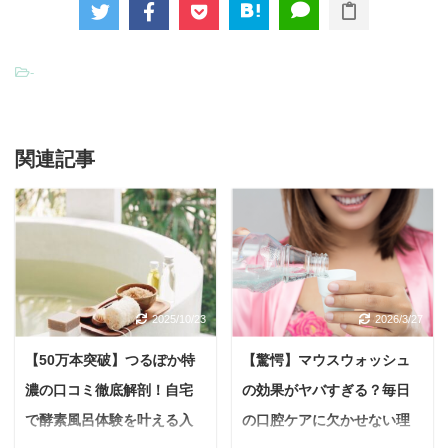
-
関連記事
2025/10/23
2026/3/27
【50万本突破】つるぽか特
【驚愕】マウスウォッシュ
濃の口コミ徹底解剖！自宅
の効果がヤバすぎる？毎日
で酵素風呂体験を叶える入
の口腔ケアに欠かせない理