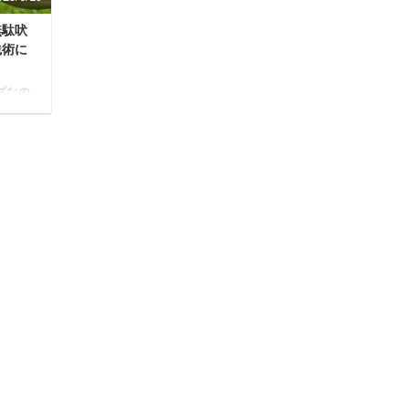
無駄吠
践術に
プなの
トに
ない
しま
ゃ
しい自
にと
で愛犬
で一
みま
ずっと
境で粗