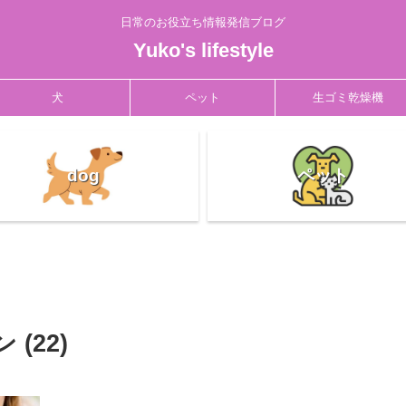
日常のお役立ち情報発信ブログ
Yuko's lifestyle
犬
ペット
生ゴミ乾燥機
dog
ペット
(22)