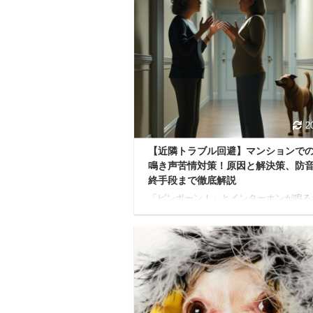
2
【近隣トラブル回避】マンションで
鳴き声苦情対策！原因と解決策、防
終手段まで徹底解説
「ピンポーン！」とインターホンが鳴る
に、愛犬がけたたましく吠え出す。 夜
吠えが始まり、ご近所から壁ドンや直接
が来てしまった…。 マンションなどの
宅で犬と暮らす飼い主さんにとって、愛
鳴き声は最もデリケートな悩みのひとつ
よね。 木造や鉄骨造はもちろん、比較
性が高いとされる鉄筋コンクリート（R
のマンションでも、音は意外と響くもの