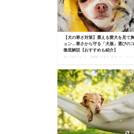
ょっとした鳴き声が、ご近所トラブルに
してしまうケースも少なくありません。
うにかしなきゃ…でも、どうすればいい
ろう？」 そんな不安 ...
2
【犬の寒さ対策】震える愛犬を見て
ュン…寒さから守る「犬服」選びの
徹底解説【おすすめも紹介】
冬が近づくと、朝晩の冷え込みに「うち
子、寒くないかな…」と、愛犬の体をそ
撫でてしまうこと、ありませんか？ 特
犬や毛の短い子を見ると、寒さで震えて
姿に胸が締め付けられる思いがしますよ
愛犬の健康と快適さを守るために「冬の
対策は飼い主さんの大切な役目」です。
でいる人でも、犬に服って本当に必要な
どんな服を選んだらいいのかイマイチわ
ない... と、疑問や不安を感じる方もい
しれません。 本記事では、愛犬を寒さ
るための犬服の必要性から、失敗しない
方、加えて優しく着 ...
2