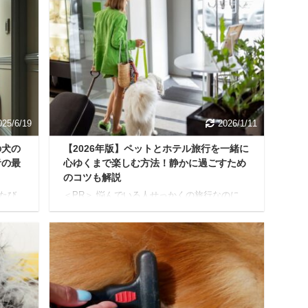
025/6/19
2026/1/11
の犬の
【2026年版】ペットとホテル旅行を一緒に
音の最
心ゆくまで楽しむ方法！静かに過ごすため
のコツも解説
たび
＜PR＞ 悩んでいる人せっかくの旅行なのに、
中に遠
愛犬がホテルで吠え続けて、夜中に壁をド
苦情
ン！とされたらどうしよう…慣れない場所で
集合住
粗相をして、清掃代を請求されるなんてこと
犬の
になったら… 愛するワンちゃんと一緒に旅行
です
に行くのは、飼い主さんにとって最高の夢で
的防音
すよね。SNSでキラキラしたペット旅の写真
C）造
を見るたびに、「うちの子とも行ってみた
。ち
い！」と憧れる方も多いのではないでしょう