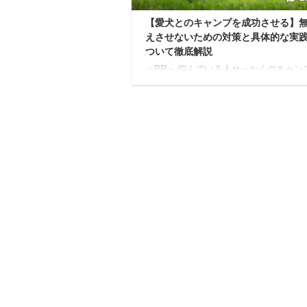
【愛犬とのキャンプを成功させる】
えさせないための対策と具体的な実
ついて徹底解説
＜PR＞ 悩んでいる人せっかくのキャン
に、うちの子が吠え続けて、周りのテン
気まずい顔をされたらどうしよう…慣れ
場所でストレスを感じて、体調を崩して
ったら、楽しい思い出が台無しになっち
う…」 愛するワンちゃんと一緒に、美
然の中で過ごすキャンプは、飼い主さん
って最高の夢ですよね。 焚き火を囲ん
とゆったり過ごす時間、澄んだ空気の中
緒に眠る夜…。想像するだけで、心が弾
す。 「もし、うちの子がキャンプ場で
吠えてしまったら…？」 「慣れない環
相をして、他のキャン ...