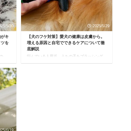
発展
か。 でも、同時にそんな素敵な夢の裏側に
 「ど
は、ちょっぴり不安が隠れていることも事実
んだ
です。 「もし、うちの子がホテルで吠え続け
たら…？」 「慣れない場 ...
025/5/30
2025/5/29
胸がキ
【犬のフケ対策】愛犬の健康は皮膚から。
コツを
増える原因と自宅でできるケアについて徹
底解説
の
悩んでいる人最近、うちの子をブラッシング
っと
すると…パラパラ、ふわっ…と白い粉が舞い
に小型
落ちる。え？これってフケ？毛を触ると、な
いる
んだかベタベタして独特のニオイがするし、
ね。
しきりに体を掻いているのを見ると本当につ
防寒
らい… 愛するわんちゃんのフケを見ると、
 悩ん
「どこか悪いのかな？」「どうしてこんなに
の？
出るんだろう？」と、心配でたまらない気持
から
ちになりますよね。 我が家のチワワも、冬に
るかも
なると毎年フケが出て心配していました。 で
から守
も、ご安心ください。犬のフケって、実は多
選び
くの飼い主さんが経験するお悩みの一つなん
です。 本記事では、愛犬の ...
025/6/19