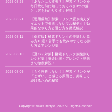
2025.08.25
【あなたは大丈夫？】酵素ドリンクを
毎日飲む前に知っておくべき3つの落
とし穴をわかりやすく解説！
2025.08.21
【悪用厳禁】酵素ドリンク置き換えダ
イエットで失敗しないマル秘テク！効
果的なやり方と選び方を徹底解説
2025.08.11
【保存版】酵素ドリンクの美味しい飲
み方10選！苦手でも飲みやすくなる割
り方＆アレンジ集
2025.08.10
【夏バテ対策】酵素ドリンク炭酸割り
レシピ集｜黄金比率・アレンジ・効果
まで徹底解説！
2025.08.09
【もう挫折しない！】酵素ドリンクが
「まずい」と感じる原因と、美味しく
続けるための秘策
Copyright© Yuko's lifestyle , 2026 All Rights Reserved.