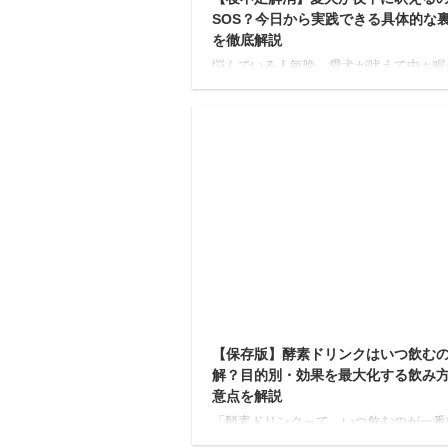
SOS？今日から実践できる具体的な
を徹底解説
悩んでいる人毎晩、愛犬が吠えて中々眠
いのよね…近所迷惑になっていないかも
だし、どうしたらいいんだろう…具体的
策とかあったら教えて欲しいな 今回は
ような疑問に答えていきます。 結論か
と、犬の夜鳴きは適切な対応次第で改善
る可能性は十分あります。 犬が夜中に
のは、決してわがままではなく、私たち
かを伝えようと一生懸命サインを送って
のです。 Yuko筆者自身も愛犬「チワワ
年飼っていた経験があり、夜鳴きをして
時期もありましたが、以下で紹介する対
法で改善したので信 ...
【保存版】酵素ドリンクはいつ飲む
解？目的別・効果を最大化する飲み
意点を解説
「酵素ドリンクって、いつ飲むのが一番
的なの？朝？夜？それとも食前？」 酵