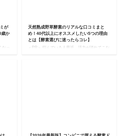
2026/5/1
2026/1/10
コミが
天然熟成野草酵素のリアルな口コミまと
0歳か
め！40代以上にオススメしたい5つの理由
とは【酵素選びに迷ったらコレ】
くなっ
＜PR＞ 悩んでいる人最近、活力が溢れてこな
崩しや
いな...昔と比べて、お腹がスッキリしない日も
な
増えたし… もし、あなたがそう感じているな
に感じ
ら、年齢と共に変化する体の内側のバランス
ると、
が原因かもしれません。 現代の食生活は、加
力を
工食品が増え、欧米化が進んだことで、本来
せ
体に大切な酵素や栄養が不足しがちと言われ
来持っ
ています。 酵素は、私たちがイキイキと活動
しか
するために欠かせない存在。 残念ながら、年
康分野
齢を重ねるごとに体内で作られる酵素の量は
成分
減ってしまうため、意識して補うのが健やか
。 本
な毎日を送る鍵となります。 そんな中で注目
されている ...
025/6/19
2026/2/14
のは
【2026年最新版】コンビニで買える酵素ド