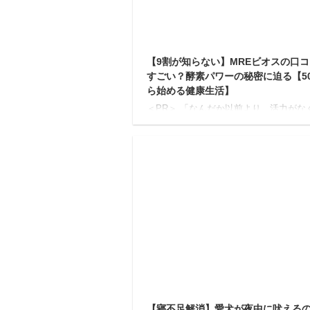
【9割が知らない】MREビオスの口
すごい？酵素パワーの秘密に迫る【5
ら始める健康生活】
＜PR＞ 「なんだか以前より、活力がな
ている…」 「季節の変わり目に体調を
すい…」 「若い頃より肌の調子が気に
る…」。 50歳を過ぎると、上記のよう
る瞬間が増えていませんか？ もしかす
知らず知らずのうちにヒト本来の持つ活
引き出す力が弱くなっているかもしれま
ん。 年齢とともに、私たちの身体が本
ている力は少しずつ衰えていきます。 
し、諦めるのはまだ早いです。 今、健
で大きな注目を集めているのが、独自の
「MRE成分」を配合した「MREビオス」
記事では、私 ...
2
【寝不足解消】愛犬が夜中に吠える