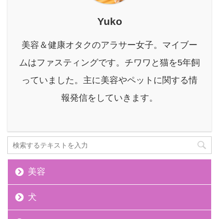
ません ニキビを治すため
に大事なことは『肌環
Yuko
境』＋『適切な治療』で
す。 本記事の信頼性 筆
美容＆健康オタクのアラサー女子。マイブー
者のバルクオム歴10ヶ月
突破。 現在もバルクオム
ムはファスティングです。チワワと猫を5年飼
を愛用中で、どの記事や
っていました。主に美容やペットに関する情
レビューより確実な真相
がわかる 結論を先に言っ
報発信をしていきます。
てしまうと、 ...
美容
犬