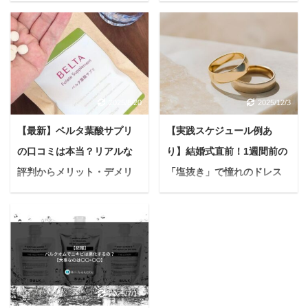
ツを徹底解説【おすすめも
向けまで徹底解説
紹介】
＜PR＞ 生ごみに関する
日々の悩みはありません
冬が近づくと、朝晩の冷
か？ 「生ごみのニオイが
え込みに「うちの子、寒
気になる」「コバエがわ
くないかな…」と、愛犬
くのが嫌だ」「ごみ捨て
の体をそっと撫でてしま
2025/8/20
2025/12/3
の回数を減らしたい」と
うこと、ありませんか？
いった悩みは、多くの方
特に小型犬や毛の短い子
【最新】ベルタ葉酸サプリ
【実践スケジュール例あ
が抱えていることでしょ
を見ると、寒さで震えて
の口コミは本当？リアルな
り】結婚式直前！1週間前の
う。 上記の悩みをまとめ
いる姿に胸が締め付けら
て解決し、快適なキッチ
評判からメリット・デメリ
「塩抜き」で憧れのドレス
れる思いがしますよね。
ン環境を手に入れるため
愛犬の健康と快適さを守
ットまで徹底解説！
姿へ【花嫁必見】
の便利なアイテムが「生
るために「冬の防寒対策
＜PR＞ 悩む人赤ちゃん
結婚式を目前に控え、最
ごみ処理機」です。 しか
は飼い主さんの大切な役
を迎える準備、何から始
高の自分を迎えたいと願
し「種類がたくさんあっ
目」です。 悩んでいる人
めたらいいんだろう？妊
う花嫁さんは多いはず。
て、どれを選べばいいか
でも、犬に服って本当に
娠中の体調管理、ちゃん
ドレスを美しく着こな
わからない」「本当にニ
必要なの？どんな服を選
とできてるかな？ 妊活中
し、写真映えするシャー
オイは消えるの？」「電
んだらいいのかイマイチ
2025/7/11
や妊娠中の女性は、多く
プなフェイスラインを手
気代は高くない？」な
わからない... と、疑問や