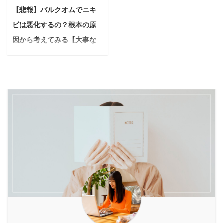
の不安や疑問を抱えるこ
に入れるために「塩抜
ど、疑問をお持ちの方も
【悲報】バルクオムでニキ
不安を感じる方もいるか
とがありますよね。 そん
き」が驚くほど効果的な
多いかもしれません。 本
もしれません。 本記事で
ビは悪化するの？根本の原
な時「葉酸サプリ」は、
のをご存知ですか？ 「塩
記事では、生ごみ処理機
は、愛犬を寒さから守る
赤ちゃんの健やかな成長
抜き」は単に塩分を控え
因から考えてみる【大事な
の種類ごとの特徴から、
ための犬服の必要性か
とママの健康維持をサポ
るだけではありません。
のは〇〇+〇〇】
失敗しないための選 ...
ら、失敗しない選び方、
ートする欠かせないアイ
体内の余分な水分や老廃
悩む人バルクオム製品で
加えて優しく着 ...
テムとして注目されてい
物を排出し、むくみを解
ニキビが悪化したとか治
ます。 しかし、たくさん
消することで、想像以上
ったっていうレビューを
の葉酸サプリの中から、
に見た目の変化を実感で
よく見かけるんだけど、
どれを選べばいいのか？
きる美容法です。 本記事
ぶっちゃけ真相はどうな
本当に効果があるのか？
では、結婚式1週間前か
の？効果がないなら具体
毎日続けられるか？ と迷
らできる「塩抜き」につ
的な対策とかあれば知り
う方も多いでしょう。 そ
いて、効果から実践方
たいんだけど…。 今回は
こで、ぜひ知ってほしい
法、注意点、さらに塩抜
こんな疑問に答えていき
のが「ベルタ葉酸サプ
きと相性の良いファステ
ます。 本記事の内容 バ
リ」です。 ベルタ葉酸サ
ィングまで、花嫁さんの
ルクオムでニキビが悪化
プリは7 ...
疑問や不安を解消できる
する可能性はあります バ
よ ...
ルクオムでニキビは治り