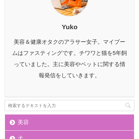
です。 実はこれ、創業
が、1 ...
ったりの生ごみ乾燥 ...
100年以上の歴史を持つ
老舗薬局が手がける本格
的な酵素ドリンクなんで
Yuko
す。 でも「本当に効果が
あるの？」と、購入前に
美容＆健康オタクのアラサー女子。マイブー
気になる点はたくさんあ
りますよね。 本記事の内
ムはファスティングです。チワワと猫を5年飼
容 薩摩酵素ってどんな酵
っていました。主に美容やペットに関する情
素ドリンク？ 薩摩酵素の
良い口コミ・気になる口
報発信をしていきます。
コミ ...
美容
犬