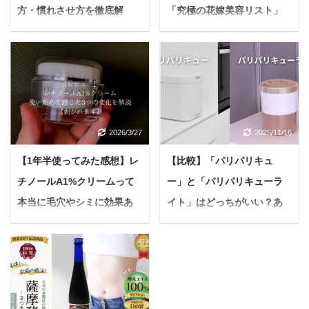
方・慣れさせ方を徹底解
「究極の花嫁美容リスト」
説！【簡単5ステップで楽し
を全部見せ！
くお散歩】
結婚式を目前に控え、準
備に追われる日々を過ご
愛犬との毎日のお散歩
している花嫁さん、本当
は、心も体も元気にする
にお疲れさまです。 今の
ための、かけがえのない
時期は、理想の自分を叶
時間ですよね。 公園で一
2026/3/27
2025/11/16
えるための美容への意識
緒に歩いたり、新しい場
が最高潮に高まることで
所を探検したり、お日様
【1年半使ってみた感想】レ
【比較】「パリパリキュ
しょう。 「もっと美しく
の下で過ごす時間は、私
チノールA1%クリームって
ー」と「パリパリキューラ
輝きたい」「後悔なく当
たち飼い主にとって最高
日を迎えたい」。 そんな
本当に毛穴やシミに効果あ
イト」はどっちがいい？あ
の癒やしです。 でも、
想いを形にするのが、結
「ハーネスをつけようと
る？3つの変化を解説【レビ
なたにぴったりの生ごみ乾
婚式直前の美容ケアで
すると、うちの子、なぜ
ュー】
燥機はズバリこれ
す。 Yuko限られた時間
か固まっちゃうの」「ハ
＜PR＞ 悩んでいる人レ
＜PR＞ 「生ごみのニオ
だからこそ、効果的なケ
ーネスを見せるだけで逃
チノール1%クリームっ
イが気になる」「コバエ
アを集中して行うことで
げ回っちゃう…」といっ
てどうなの？肌質の改善
がわいて困る」「ゴミ出
あなたの美しさを最大限
たお悩みを抱えている方