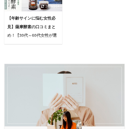
に期待できるって聞くけ
しの日に生ごみ袋が重く
に引き出し、自信に満ち
もいらっしゃるかもしれ
2026/2/14
ど、副作用もあるみたい
て大変」。 キッチンの永
た最高の笑顔で特別な一
ません。 ハーネスが原因
だし、ぶっちゃけ躊躇し
遠の悩みともいえる「生
日を迎えられるようサポ
【年齢サインに悩む女性必
でお散歩がちょっぴり憂
てる自分がいます。使用
ごみ問題」を解決してく
ートします。 本記事で
鬱になるなんて、とても
見】薩摩酵素の口コミまと
者の正直な感想を知りた
れるのが、大人気の生ご
は、結婚式直前に特化し
残念ですよね。 犬がハー
め！【30代～60代女性が選
いです。 今日はこんな疑
み乾燥機「パリパリキュ
た美容ケアを徹底解説。
ネスを嫌がるのには、実
問について答えていきま
ー」シリーズです。 でも
ぶ理由を徹底解剖】
実際に花嫁さんが ...
はちゃんとした理由があ
す。 この記事を読むこと
「パリパリキュー」と
PR パンデミックの影響
り、決してわがままや反
でわかること レチノール
「パリパリキューライ
もあり、昨今「酵素ドリ
...
1%クリームを1年使い続
ト」の2種類があって、
ンク」という言葉をよく
けて感じた変化 レチノー
どちらを選べばいいのか
耳にしませんか？ 悩んで
ル1%クリームの使い方
迷ってしまいますよね。
いる人健康や美容のため
レチノール1%クリーム
本記事では、公式サイト
に何か始めたいけれど、
使用の際の注意点 A反応
や商品情報を徹底的に分
どれを選べばいいんだろ
を軽減するおすすめの化
析し、両者の違いを5つ
う... このように迷ってし
粧品 私も最初はあなたと
のポイントに分けて解説
まう人も多いはず。 そん
同じ様に、レチノールを
します。 2~3分ほど目を
な中で、今特に注目され
実際使用するのに若干の
通せば、あなたの家族構
ているのが「薩摩酵素」
抵抗がありました。 です
成やライフスタイルにぴ