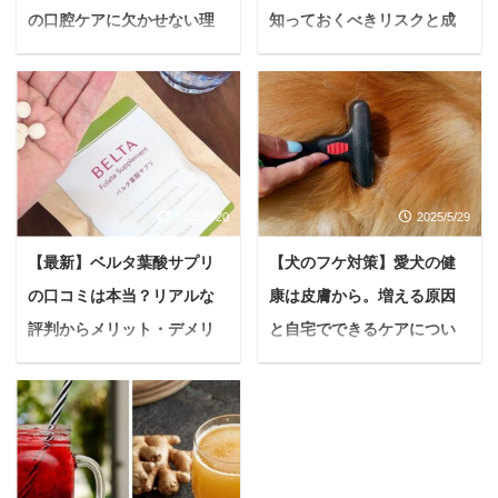
の口腔ケアに欠かせない理
知っておくべきリスクと成
由を徹底解説！
功の秘訣
悩んでいる人マウスウォ
悩む人ファスティング
ッシュってちゃんと毎日
（断食）に興味があるけ
やるべきなの？基本的な
ど、ピルを飲んでいるか
効能と効果を最大限に発
ら不安… 今回はこのよう
揮する方法とかあれば教
な疑問に答えていきま
2025/8/20
2025/5/29
えて欲しいな 今回は、上
す。 ファスティングは、
記のようなお悩みについ
デトックスやダイエッ
【最新】ベルタ葉酸サプリ
【犬のフケ対策】愛犬の健
て答えていきます。 マウ
ト、内側機能の向上な
の口コミは本当？リアルな
康は皮膚から。増える原因
スウォッシュといえば
ど、たくさんの嬉しい効
「一般的に口臭を抑えた
果が期待できる健康法で
評判からメリット・デメリ
と自宅でできるケアについ
りするもの」として知ら
す。 でも、ピルを服用し
ットまで徹底解説！
て徹底解説
れていることが多いです
ていると「本当に大丈夫
＜PR＞ 悩む人赤ちゃん
悩んでいる人最近、うち
が、実はそれ以外にも嬉
かな？」「ピルの効果に
を迎える準備、何から始
の子をブラッシングする
しい効果がたくさんある
影響はないの？」といっ
めたらいいんだろう？妊
と…パラパラ、ふわっ…
んです。 本記事を最後ま
た疑問が浮かびますよ
娠中の体調管理、ちゃん
と白い粉が舞い落ちる。
で読めば、マウスウォッ
ね。 本記事では、ピル服