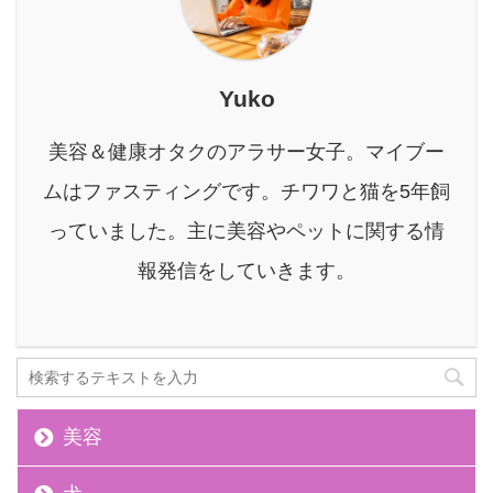
肌ケアなど、さまざまな
...
目的で注目されているこ
れらのドリンクですが、
特徴や期待できる効果に
Yuko
は明確な違いがありま
す。 本記事では「酵素ド
美容＆健康オタクのアラサー女子。マイブー
リンク」と「発酵ドリン
ク」の根本的な違いを解
ムはファスティングです。チワワと猫を5年飼
説し、それぞれのドリン
っていました。主に美容やペットに関する情
クが持つメリット・デメ
リットを始め、目的に合
報発信をしていきます。
わせた正しい選び方や ...
美容