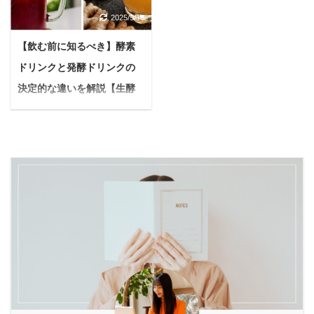
とできてるかな？ 妊活中
え？これってフケ？毛を
シュの効果だけでなく効
用中でも安心してファス
2025/9/15
や妊娠中の女性は、多く
触ると、なんだかベタベ
果を最大限に発揮する使
ティングに取り組めるよ
の不安や疑問を抱えるこ
タして独特のニオイがす
い方もわかりますので参
う、大切な基礎知識か
【飲む前に知るべき】酵素
とがありますよね。 そん
るし、しきりに体を掻い
考にしてみてください
ら、知っておくべきリス
ドリンクと発酵ドリンクの
な時「葉酸サプリ」は、
ているのを見ると本当に
ね。 マウスウォッシュの
クと対策、そして安全に
赤ちゃんの健やかな成長
つらい… 愛するわんちゃ
決定的な違いを解説【生酵
基本的な効果 マウスウォ
実践するための具体的な
とママの健康維持をサポ
んのフケを見ると、「ど
素の真実】
ッシュは口臭対策、歯 ...
ステップまで、分かりや
ートする欠かせないアイ
こか悪いのかな？」「ど
すくお伝 ...
健康や美容に良いと耳に
テムとして注目されてい
うしてこんなに出るんだ
する「酵素ドリンク」と
ます。 しかし、たくさん
ろう？」と、心配でたま
「発酵ドリンク」。 悩む
の葉酸サプリの中から、
らない気持ちになります
人名前が似ているけど、
どれを選べばいいのか？
よね。 我が家のチワワ
一体何が違うのかな。結
本当に効果があるのか？
も、冬になると毎年フケ
局、自分にはどっちが良
毎日続けられるか？ と迷
が出て心配していまし
いんだろう？ もしかした
う方も多いでしょう。 そ
た。 でも、ご安心くださ
ら、あなたもそんな疑問
こで、ぜひ知ってほしい
い。犬のフケって、実は
や迷いを抱えているかも
のが「ベルタ葉酸サプ
多くの飼い主さんが経験
しれません。 ファスティ
リ」です。 ベルタ葉酸サ
するお悩みの一つなんで
ング（断食）や腸活、美
プリは7 ...
す。 本記事では、愛犬の