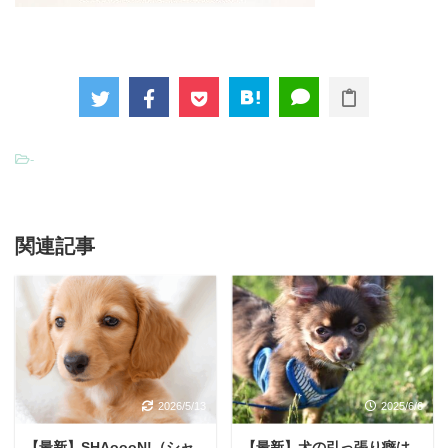
-
関連記事
2026/5/13
2025/6/6
【最新】SHAoooN!（シャ
【最新】犬の引っ張り癖は