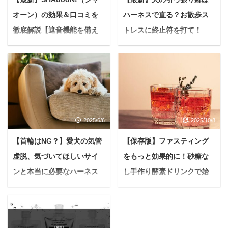
オーン）の効果＆口コミを
ハーネスで直る？お散歩ス
徹底解説【遮音機能を備え
トレスに終止符を打て！
たペットハウス】
【後悔しない選び方と秘訣
を暴露】
悩んでいる人最近、うち
の愛犬の鳴き声がご近所
悩んでいる人愛しい我が
の迷惑になってないか心
子とのお散歩は、私にと
配です。しかも夏になる
って何よりも大切な時間
と雷や花火の音にすごく
のはず… こう思っている
2025/6/6
2025/10/8
怯えて震えちゃう時があ
のに、最近お散歩の時間
ります。避難できる場所
が少し憂鬱になっていま
【首輪はNG？】愛犬の気管
【保存版】ファスティング
やちゃんと確保できるも
せんか？ 「うちの子、リ
虚脱、気づいてほしいサイ
をもっと効果的に！砂糖な
のがあったらな... こうし
ードをグイグイ引っ張る
た問題は、ペットと暮ら
ンと本当に必要なハーネス
し手作り酵素ドリンクで始
から、いつも腕がパンパ
す上で避けて通れない課
ンで痛い…」 「引っ張る
の選び方7選
める体内クレンズ
題ですよね。 私も過去に
たびに首や気管が苦しそ
＜PR＞ 悩んでいる人最
最近「ファスティング」
チワワを5年間飼ってい
うで、咳き込む姿を見る
近、うちの子が『ゼーゼ
という言葉をよく聞きま
た経験もあり、鳴き声に
たびに心が痛む…」 「毎
ー』『ゲーゲー』と変な
すよね。 体を休ませてデ