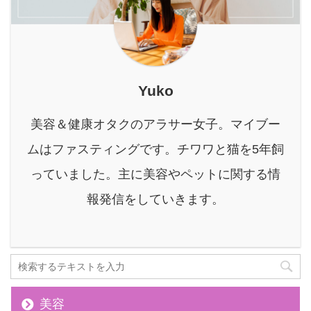
も良いわけではありませ
ん。 せっかくデトックス
10ヶ月間使ってみて感じ
ん。愛犬のデ ...
を目的にファスティン ...
たメリットとデメリット
バルクオム洗顔料の実際
の口コミ 本記事の信頼性
筆者のバルクオム使用歴
Yuko
10ヶ月突破 現在も使用
中 バルクオム洗顔料のメ
美容＆健康オタクのアラサー女子。マイブー
リット/デメリットがわか
る 参考画像 ↑ 私が過去に
ムはファスティングです。チワワと猫を5年飼
購入したバルクオム洗顔
っていました。主に美容やペットに関する情
料の購入履歴です。ぜひ
参考程度に。 それでは一
報発信をしていきます。
...
美容