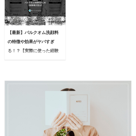
悩んでいた時期がありま
回引っ張られるから、お
咳をするんです...苦しそ
トックスしたり、本来の
した。 「特に都市部で
散歩がストレスで、心か
うに息をしていて、見て
回復力を高めたりと、健
は、防音や騒音対策が必
ら楽しめない…」 もし、
2025/7/2
いるのが辛いのよね... も
康効果に期待が寄せられ
要不可欠...」。 その課題
リードの引っ張りや愛犬
し、大切な愛犬にそんな
ています。 でも「空腹に
を解決するのが、遮音
【最新】バルクオム洗顔料
の身体への負担に関する
変化が見られたら、もし
耐えられるかな」「難し
性・安心性・携帯性を備
お悩みを抱えているな
の特徴や効果がヤバすぎ
かすると「気管虚脱」と
そう」と、一歩踏み出せ
えた次世代ペットハウス
ら、あなたは決して一人
いう病気のサインかもし
ずにいる方もいるかもし
る！？【実際に使った経験
「SHAoooN!（シャオー
ではありません。多くの
れません。 特に小さな体
れません。 そんな時、あ
者が語ります】
ン）」で ...
飼い主さんが、愛犬の引
の犬に多いこの病気は、
なたの心強い味方になる
悩む人『バルクオムの洗
っ張り癖に頭を悩ま ...
放っておくと呼吸が苦し
のが「酵素ドリンク」
顔料って何が入っとる
くなり、命に関わること
で、ファスティング中に
ん？実際使ってみた効果
もあります。 気管虚脱と
必要な栄養を補給し、つ
とか感想が知りたい
診断された愛犬との生活
らい空腹感を和らげる手
な。』 今日はこんな疑問
で、真っ先に考えてほし
助けをしてくれます。 た
に答えていきます。 本記
いのが、お散歩で使う
だ、市販の酵素ドリンク
事の内容 バルクオム洗顔
「首輪」から「ハーネ
の中には、残念ながら砂
料の全成分とは バルクオ
ス」への切り替えです。
糖がたくさん入っている
ム洗顔料の特徴とは 私が
でも、どんなハーネスで
ものも少なくありませ
実際バルクオム洗顔料を