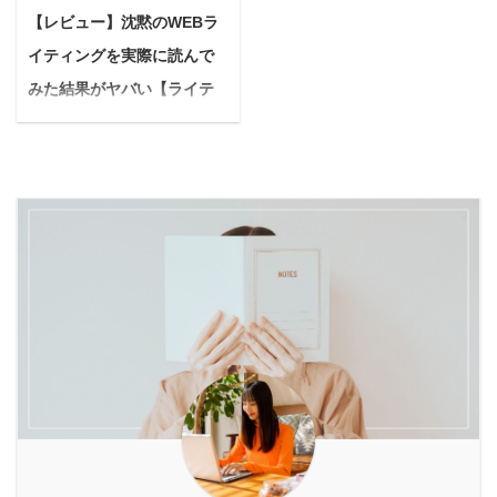
のような疑問に答えてい
所を探検したり、お日様
ムが生ごみ乾燥機
を解決するのが、遮音
【レビュー】沈黙のWEBラ
きます。 本記事では、酵
の下で過ごす時間は、私
「loofen（ルーフェ
性・安心性・携帯性を備
イティングを実際に読んで
素ドリンクに関する疑問
たち飼い主にとって最高
ン）」です。 ルーフェン
えた次世代ペットハウス
を解消し、ファスティン
みた結果がヤバい【ライテ
の癒やしです。 でも、
は、世界で累計130万台
「SHAoooN!（シャオー
グで酵素ドリンクを上手
「ハーネスをつけようと
ィング初心者必見！】
以上を販 ...
ン）」で ...
に活用する方法をご紹介
すると、うちの子、なぜ
画像：沈黙のWEBライテ
します。 わかりやすく解
か固まっちゃうの」「ハ
ィング 悩む人 沈黙の
説していくので、安心し
ーネスを見せるだけで逃
WEBライティングってな
て読み進めていただける
げ回っちゃう…」といっ
に？ 沈黙のWEBライテ
と嬉しいです。 「ファス
たお悩みを抱えている方
ィングを読むとどうなる
ティング中に酵素ドリン
もいらっしゃるかもしれ
の？ 沈黙のWEBライテ
クは意味ない」と言われ
ません。 ハーネスが原因
ィングを読んだ実際の感
る理由と科学的な見解 ま
でお散歩がちょっぴり憂
想が知りたい 今回はこん
ず「酵素ドリンクは意味
鬱になるなんて、とても
なお悩みを持つ方向けの
ない」と言われる背景か
残念ですよね。 犬がハー
記事となってます。 こん
ら見ていきましょう。 こ
ネスを嫌がるのには、実
にちは、ゆーちゅんで
れには、酵素に対 ...
はちゃんとした理由があ
す。 以前の僕は、 文章
り、決してわがままや反
を書くのが下手すぎ
...