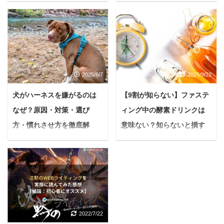
秒→18秒」に激変する理由
たペットハウス】
＜PR＞ 毎日の生ごみ処
悩んでいる人最近、うち
理、本当に大変ですよ
の愛犬の鳴き声がご近所
ね。 次のゴミの日まで保
の迷惑になってないか心
管場所に困る 三角コーナ
配です。しかも夏になる
ーやシンクの掃除が面倒
と雷や花火の音にすごく
2025/6/7
2025/9/22
在宅ワークで生ごみの量
怯えて震えちゃう時があ
が増えた 夏場の不快なニ
ります。避難できる場所
犬がハーネスを嫌がるのは
【9割が知らない】ファステ
オイやコバエにうんざり
やちゃんと確保できるも
なぜ？原因・対策・選び
ィング中の酵素ドリンクは
する 重いゴミ袋をゴミ捨
のがあったらな... こうし
て場まで運ぶのがおっく
た問題は、ペットと暮ら
方・慣れさせ方を徹底解
意味ない？知らないと損す
う ヌルヌルとした生ごみ
す上で避けて通れない課
説！【簡単5ステップで楽し
る選び方と飲み方の新常識
やその臭いがとにかく苦
題ですよね。 私も過去に
くお散歩】
悩む人ファスティング
手 もし、上記の悩みが解
チワワを5年間飼ってい
（断食）に興味があるけ
愛犬との毎日のお散歩
消されるとしたら、毎日
た経験もあり、鳴き声に
れど、酵素ドリンクって
は、心も体も元気にする
の暮らしはもっと快適に
悩んでいた時期がありま
本当に必要なの？意味な
ための、かけがえのない
なると思いませんか？ ル
した。 「特に都市部で
いって聞くけど、実際ど
時間ですよね。 公園で一
ーフェン そんな願いを叶
は、防音や騒音対策が必
2022/7/22
うなんだろう？ 今回はこ
緒に歩いたり、新しい場
える、今大注目のアイテ
要不可欠...」。 その課題