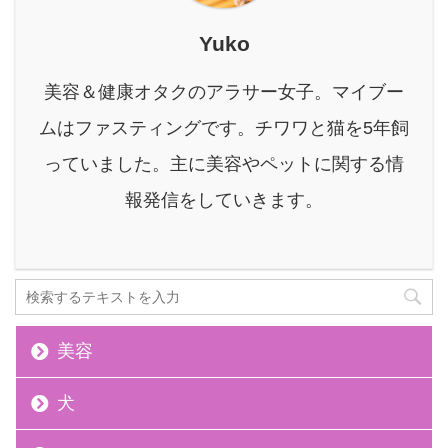
SEO何それ？何かの暗
号？ 本を読むのが嫌い
Yuko
という、俗にいう低スペ
ックで雑魚雑魚人間でし
美容＆健康オタクのアラサー女子。マイブー
た。 しかも文章書くのが
苦手なくせに、昔からブ
ムはファスティングです。チワワと猫を5年飼
ログとか書くのが好き
っていました。主に美容やペットに関する情
で、いつしか『文章で飯
食えたらいいな』と思う
報発信をしていきます。
ようになりまし ...
美容
犬