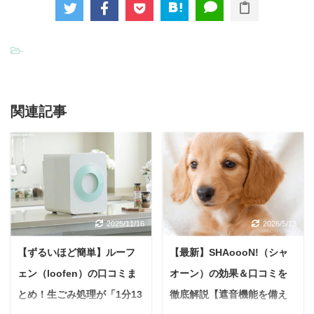
-
関連記事
2025/11/16
2026/5/13
【ずるいほど簡単】ルーフ
【最新】SHAoooN!（シャ
ェン（loofen）の口コミま
オーン）の効果＆口コミを
とめ！生ごみ処理が「1分13
徹底解説【遮音機能を備え