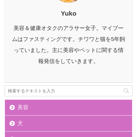
年齢とともに、私たちの
身体が本来持っている力
Yuko
は少しずつ衰えていきま
す。 しかし、諦めるのは
美容＆健康オタクのアラサー女子。マイブー
まだ早いです。 今、健康
分野で大きな注目を集め
ムはファスティングです。チワワと猫を5年飼
ているのが、独自の成分
っていました。主に美容やペットに関する情
「MRE成分」を配合した
「MREビオス」。 本記
報発信をしていきます。
事では、私 ...
美容
犬