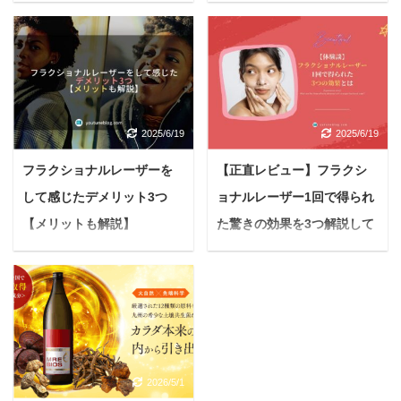
べやせ」の真実を徹底検
心者にも分かりやすく解
証！
説！
＜PR＞ 悩む人食べたい
＜PR＞ 悩んでいる人ト
けど痩せたい…我慢する
リア・スキンエイジング
ダイエットはもうこりご
ケアレーザーの評判って
り...健康的にちゃんとス
どうなんかな？効果とか
2025/6/19
2025/6/19
リムになりたい 毎日を頑
実際使っている人の声を
張る女性なら、誰もが一
聞いてみたい 今回はこの
フラクショナルレーザーを
【正直レビュー】フラクシ
度はこんな風に思う時が
ような疑問に答えていき
して感じたデメリット3つ
ョナルレーザー1回で得られ
あるのではないでしょう
ます。 この記事を読み終
【メリットも解説】
た驚きの効果を3つ解説して
か。 SNSや雑誌を見れ
わる頃にわかること トリ
ば、魅力的なダイエット
ア・スキンエイジングケ
いく【初心者は必見】
悩んでいる人フラクショ
情報やサプリメントがあ
アレーザーの魅力 トリ
ナルレーザーのデメリッ
悩んでいる人 フラクショ
ふれていて、正直「どれ
ア・スキンエイジングケ
トを知りたいな。ちょっ
ナルレーザーって1回で
が本当に効くの？」と途
アレーザー安全性 トリ
とやるのが怖いんだけ
どれぐらい効果が出るの
方に暮れることもあるの
ア・スキンエイジングケ
ど、実際にやってみた人
かな？ 継続して通った方
ではないでしょうか。
アレーザーの評判 昨今、
の感想が聞きたい。 今回
が効果が出るのかな？ 今
「食べるのを我慢してい
ニキビ跡や毛穴の治療は
はこんな疑問に答えてい
2026/5/1
回はこんな疑問に答えて
るのに、なぜか体重が落
普及し、今では様々な治