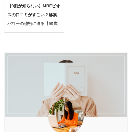
きます。 前置き 筆者の
いきます。 ※前置き 後
【9割が知らない】MREビオ
ちない」 「運動もしてい
療法があります。 酸の力
述べるデメリット及びメ
述する内容に関しては、
るはずなのに、なかなか
で古い角質を剥がし、新
リットはあくまでも実体
スの口コミがすごい？酵素
あくまでも私自身の体験
スッキリしない」
しい皮膚の再生を促す
験を元にした感想による
に基づいた感想となって
パワーの秘密に迫る【50歳
「年々、基礎代謝が落ち
『ケミカルピーリング』
ものです。 美容治療は必
おります。 効果は個人差
から始める健康生活】
て痩せにくくなった気が
を始め、皮膚に物理的に
ずしも効果効能を保証す
がありますし、必ずしも
＜PR＞ 「なんだか以前
する」 「ダイエッ ...
穴を開ける『ダー ...
るものでありません。 本
効果を保証するものでは
より、活力がなくなって
記事の内容 フラクショナ
ありませんのでご注意く
いる…」 「季節の変わり
ルレーザーを実際に照射
ださい。 本記事の内容
目に体調を崩しやす
して感じたデメリット3
フラクショナルレーザー
い…」 「若い頃より肌の
つをご紹介 フラクショナ
1回目施術後に感じた効
調子が気になる…」。
ルレーザーを実際に照射
果とは フラクショナルレ
50歳を過ぎると、上記の
して感じたメリット5つ
ーザーは継続して通うこ
ように感じる瞬間が増え
をご紹介 フラクショナル
とを推奨します 本記事の
ていませんか？ もしかす
レーザーの適性を解説 本
信頼性 筆者自身、フラク
ると、知らず知らずのう
記事の信頼性 ...
ショナルレーザーを1ク
ちにヒト本来の持つ活力
ール（6 ...
を引き出す力が弱くなっ
ているかもしれません。