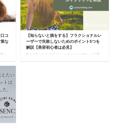
よ
て解説します。 デメリットをしっかり理解
酵素ド
し、対処法を知ることで、酵素風呂をより効
なる口
果的に美容と健康に活かせるようになります
よ。 酵素風呂の主なデメリ ...
2025/7/7
2025/6/19
な口コ
【知らないと損をする】フラクショナルレ
対策な
ーザーで失敗しないためのポイント5つを
解説【美容初心者は必見】
調べ
悩んでいる人フラクショナルレーザーって毛
思う
穴やニキビ跡に効果があるってよく聞くけ
たまらな
ど、失敗事例もあるみたいだし、なんか怖い
びに
な。 でもどうしてもニキビ跡や毛穴は気にな
か毎
るし、なんとかしたい。人生変えたいんで
うに
す。 失敗しないためのポイントとかあったら
..
教えて欲しいです。 実際のツイッターでのお
いま
悩み事例
8割以
https://twitter.com/FvFKyl4pPnCv8fy/status/11
、し
88308969585963009 今回は、こんなお悩みに
上、
ついて深堀していきたいと思います。 フラク
かな
ショナルレーザーとはレーザー ...
026/1/10