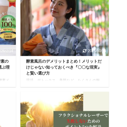
026/2/14
2025/10/28
酵素の
酵素風呂のデメリットまとめ！メリットだ
選ぶ理
けじゃない知っておくべき『〇〇な現実』
と賢い選び方
酵素ド
温活、デトックス、美肌など、たくさんの魅
か？
力で注目を集める酵素風呂。 テレビやSNSで
めた
も見かける機会が増え「試してみたい！」と
 この
感じている方も多いかもしれませんね。 で
んな中
も、どんなに素晴らしいものにも、知ってお
素」
きたい注意点や懸念点はあります。 本記事で
史を持つ
は、酵素風呂をこれから体験する方や、すで
クな
に利用しているけれど疑問がある方に向け
」と、
て、酵素風呂の「デメリット」に焦点を当て