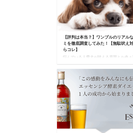
購入前に気になる点はたくさんあります
ね。 本記事の内容 薩摩酵素ってどんな
リンク？ 薩摩酵素の良い口コミ・気に
コミ ...
【評判は本当？】ワンブルのリアル
ミを徹底調査してみた！【無駄吠え
らコレ】
悩んでいる人愛犬が吠える原因とか色々
て、今まで自分なりに実践したけど中々
ようにいかない...。可愛くて可愛くて
い自慢の愛犬だけど、ピンポンが鳴るた
吠えたり、ご近所からクレームが来ない
日ヒヤヒヤする。吠え癖だけは今すぐど
か直したい。何かいいアイテムはないかな.
あなたは今、このようなお悩みを抱えて
せんか？ 実際のところ、犬の無駄吠えは
上の飼い主が抱える悩みと言われており
つけ教室に通うにも時間やお金がかかる
ネットで調べた方法を試してもうまくい
いという声も見 ...
2