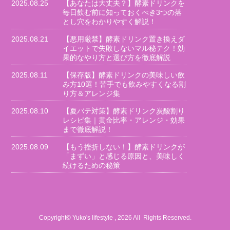
2025.08.25
【あなたは大丈夫？】酵素ドリンクを
毎日飲む前に知っておくべき3つの落
とし穴をわかりやすく解説！
2025.08.21
【悪用厳禁】酵素ドリンク置き換えダ
イエットで失敗しないマル秘テク！効
果的なやり方と選び方を徹底解説
2025.08.11
【保存版】酵素ドリンクの美味しい飲
み方10選！苦手でも飲みやすくなる割
り方＆アレンジ集
2025.08.10
【夏バテ対策】酵素ドリンク炭酸割り
レシピ集｜黄金比率・アレンジ・効果
まで徹底解説！
2025.08.09
【もう挫折しない！】酵素ドリンクが
「まずい」と感じる原因と、美味しく
続けるための秘策
Copyright© Yuko's lifestyle , 2026 All Rights Reserved.