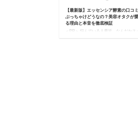
【最新版】エッセンシア酵素の口コ
ぶっちゃけどうなの？美容オタクが
る理由と本音を徹底検証
＜PR＞ 悩んでいる人最近、なんだかス
しないなぁ…毎朝鏡を見るたびにため息
ることが増えたし… そう感じること、
せんか？ 30代後半から60代にかけて、
体は大きな変化を迎えます。 何をして
が上がらない、年齢とともに美容の悩み
えてきたと感じる方も多いかもしれませ
今回、特にご紹介したいのは〝無添加だ
ら、身体にやさしい〟を掲げる酵素ドリ
「エッセンシア酵素」です。 本記事の内
ッセンシア酵素の特徴 エッセンシア酵
コミ エッセンシア酵素の効果的な飲み方
センシ ...