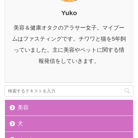
たは今、このようなお悩
みを抱えていませんか？
Yuko
実際のところ、犬の無駄
吠えは8割以上の飼い主
美容＆健康オタクのアラサー女子。マイブー
が抱える悩みと言われて
おり、しつけ教室に通う
ムはファスティングです。チワワと猫を5年飼
にも時間やお金がかかる
っていました。主に美容やペットに関する情
上、ネットで調べた方法
を試してもうまくいかな
報発信をしていきます。
いという声も見 ...
美容
犬