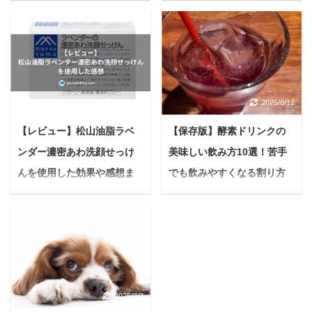
浴剤の秘密と効果とは？
ー【愛犬の健康の新常識】
＜PR＞ 悩む人最近、体
愛犬はただのペットでは
の冷えやお肌の乾燥が気
なく、私たちにとってか
になるな...毎日のバスタ
けがえのない「家族」で
イムをもっと特別な時間
す。 日々のしぐさや無邪
に変えたい。 もし、あな
気な笑顔に癒されなが
2025/7/8
2025/8/12
たがそう感じているな
ら、ふと不安になるのが
ら、今、多くの美容感度
「この子はいつまでも元
【レビュー】松山油脂ラベ
【保存版】酵素ドリンクの
の高い女性たちから注目
気でいられるだろう
ンダー濃密あわ洗顔せっけ
美味しい飲み方10選！苦手
を集めている入浴液「つ
か？」という健康への想
るぽか」シリーズをご存
い。 特に年齢を重ねた
んを使用した効果や感想ま
でも飲みやすくなる割り方
知でしょうか？ 「自宅で
り、季節の変わり目など
とめ【メリットデメリッ
＆アレンジ集
手軽に酵素風呂」という
で体調を崩しがちになる
ト】
「健康や美容のために酵
魅力的なコンセプトで、
と、少しの変化にも敏感
素ドリンクを始めたの
悩んでいる人松山油脂の
すでに累計出荷本数50万
になりますよね。 近年で
に、なんだかまずくて飲
ラベンダー洗顔石けんっ
本を突破した「つるぽ
は、ペットの健康意識が
みにくい…」「独特の風
て実際どうなの？使用し
か」。 本記事ではつるぽ
急速に高まり、食事や運
味が苦手で、結局続けら
ている人のリアルな感想
かの人気の秘密と、実際
動だけでなく「サプリメ
2025/7/7
れなかった…」 上記のよ
が知りたい このような疑
に使った方のリアルな
ント」や「健康食品」に