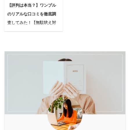
うに感じていませんか？
問に答えていきます。 こ
声、そして効果を最大限
注目が集まっています。
【評判は本当？】ワンブル
酵素ドリンクは、毎日の
の記事でわかること 松山
に引き出す使い方まで、
そんな中で注目されてい
のリアルな口コミを徹底調
継続に意味があるからこ
油脂のラベンダー洗顔石
詳しくご紹介します。
るのが、天然アムラを主
そ、美味しく楽しく飲め
査してみた！【無駄吠え対
けんの全成分 筆者が実際
「つるぽか」ってどんな
成分にした犬用健康スナ
る方法を見つけるのが何
に使用して感じたメリッ
策ならコレ】
入浴液？こだわりの ...
ック「Wan! to se ...
よりも大切。 本記事で
トとデメリット 松山油脂
悩んでいる人愛犬が吠え
は、酵素ドリンクが苦手
のラベンダー洗顔石けん
る原因とか色々調べて、
な方でも「美味しい！こ
の実際口コミ 私自身もつ
今まで自分なりに実践し
れなら続けられる！」と
い先日まで、『お肌に優
たけど中々思うようにい
思えるような、とってお
しい洗顔石けんがないか
かない...。可愛くて可愛
きの飲み方や割り方を徹
なー』と探していまし
くてたまらない自慢の愛
底解説します。 初心者の
た。 そしてネットの口コ
犬だけど、ピンポンが鳴
方でもすぐに試せるアレ
ミ等を参考に、松山油脂
るたびに吠えたり、ご近
ンジレシピはもちろん、
のラベンダー洗顔石けん
所からクレームが来ない
美味しさを格段にアップ
が気になったので、思い
か毎日ヒヤヒヤする。吠
させるコツや目的別の飲
切って購入に踏み切るこ
え癖だけは今すぐどうに
み方など、知りたい情報
とに。 結論から先に言う
か直したい。何かいいア
...
と、使用して ...
イテムはないかな... あな