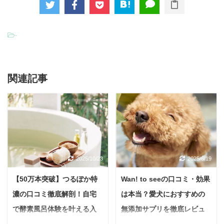
-
関連記事
2025/10/23
2025/6/19
【50万本突破】つるぽか特
Wan! to seeの口コミ・効果
濃の口コミ徹底解剖！自宅
は本当？愛犬におすすめの
で酵素風呂体験を叶える入
無添加サプリを徹底レビュ