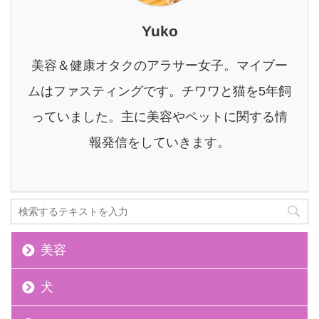
山油脂の保湿美容液を購
入しようと思ったきっか
Yuko
けになったのが、Twitter
での美容ナースさんのツ
美容＆健康オタクのアラサー女子。マイブー
イートを読んだ影響か
ら。 実際のツイート 私
ムはファスティングです。チワワと猫を5年飼
の肌はCeraveと松山油脂
っていました。主に美容やペットに関する情
でできています。ベース
はこれらで整えて、+レ
報発信をしていきます。
チ ...
美容
犬