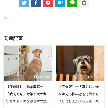
-
関連記事
2025/6/19
2025/6/19
【保存版】共働き家庭の
【完全版】一人暮らしで犬
「吠えぐせ」対策！犬の留
が吠える悩みはもう終わり
守番ストレスを減らす方法
にしませんか？状況別・具