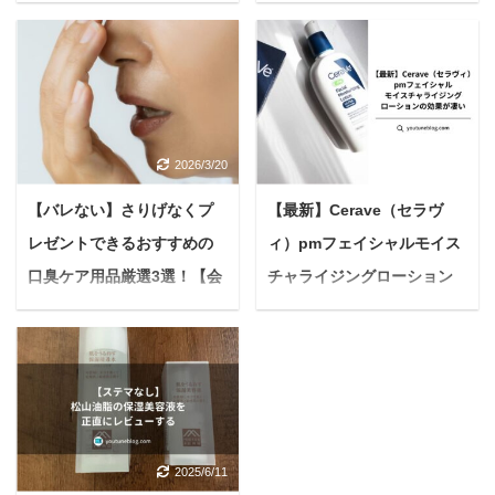
まとめ【便利グッズも紹
体的な対策とNG行動を徹底
介】
解説
＜PR＞ 近年、共働き世
＜PR＞ 一人暮らしの生
帯の増加に伴い、「犬を
活で、愛犬がそばにいて
飼いたいけれど、お留守
くれる喜びは本当に大き
番が心配…」という悩み
いもの。 お仕事から帰っ
2026/3/20
2026/4/14
を抱える方が増えていま
てきた時、しっぽを振っ
す。 私たち飼い主にとっ
て飛びついてくれる姿を
【バレない】さりげなくプ
【最新】Cerave（セラヴ
て、大切な家族の一員で
見ると、心がホッとしま
レゼントできるおすすめの
ィ）pmフェイシャルモイス
ある愛犬に長時間一人で
すよね。 愛犬は、かけが
口臭ケア用品厳選3選！【会
チャライジングローション
留守番させるのは、本当
えのない家族であり、毎
に心苦しいものですよ
日の大切な支えです。 で
社の上司や身近な友達へ】
の効果が凄い
ね。 「共働きだから、犬
も「お留守番中に吠え
＜PR＞ 悩んでいる人
悩んでいる人Cerave（セ
を飼うのは無理なのか
て、近所の方に迷惑をか
前々から少し口臭が気に
ラヴィ）pmフェイシャ
な？」「うちの子、寂し
けていないかな？」と不
なるけど、直接言葉で伝
ルモイスチャライジング
がってないかな？」 上記
安になることはありませ
えるのも気が引けるし、
ローションの効果が知り
のように感じている方も
んか？ マンションやアパ
正直に言って嫌な気持ち
たいな。実際に使うと肌
いらっしゃるかもしれま
ートに住んでいると、ち
2025/6/11
にさせるのは絶対に避け
にどのような変化がある
せん。 でも、ご安心くだ
ょっとした物音でも響き