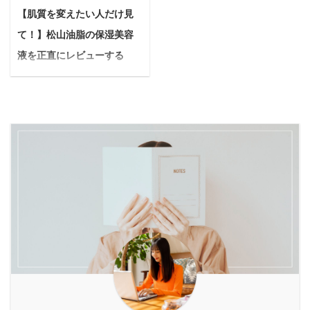
たい...遠回しにバレない
か教えて欲しいです。 今
【肌質を変えたい人だけ見
さい。適切な知識と愛情
やすいので、愛犬の吠え
口臭ケア商品があったら
回はこのような疑問に答
に加え、少しの工夫があ
声が深刻な近隣トラブル
て！】松山油脂の保湿美容
なあ... 会社の上司や身近
えていきます。 この記事
れば、共働きのご家庭で
につながる場合もありま
な友達など、親しい間柄
を読んで分かること
液を正直にレビューする
も愛犬と幸せに暮らすこ
す。 悩んでいる人もし苦
だからこそ、そう感じて
Ceraveのpmフェイシャ
【リピーター続出】
とは十分に可能です。 本
情が来たらどうしよう...
しまう瞬間ってあります
ルモイスチャライジング
悩んでいる人自分に合う
記事の内容 お留守 ...
愛犬に寂しい ...
よね。 口臭ケアといえば
ローションの効果 筆者が
美容液を探しているんだ
マウスウォッシュが代表
Ceraveのpmフェイシャ
けど、松山油脂の美容液
例としてあげられます
ルモイスチャライジング
ってどうなのかな？実際
が、これを渡してしまう
ローションを1ヶ月間使
に使っている人のリアル
と「あなたの口臭が気に
ってみて感じた感想
な声が聞きたいです。 今
なる」とダイレクトに伝
Ceraveのpmフェイシャ
日はこんな疑問に答えて
えてしまうようなもの。
ルモイスチャライジング
いきます。 本記事を読ん
悩んでいる人かといって
ローションの実際の口コ
でわかること 松山油脂の
見て見ぬふりをするの
ミ 私は、これまで安価な
保湿美容液を使用して感
も、なんだかもやもやす
物から高級品まで数々 ...
じた総評を正直にレビュ
る…。 そんな時 ...
ー 松山油脂の保湿美容液
の実際の口コミ 私が、松