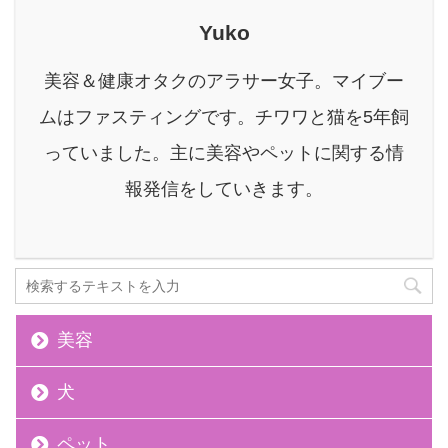
けていないかな？」と不
安になることはありませ
Yuko
んか？ マンションやアパ
ートに住んでいると、ち
美容＆健康オタクのアラサー女子。マイブー
ょっとした物音でも響き
ムはファスティングです。チワワと猫を5年飼
やすいので、愛犬の吠え
声が深刻な近隣トラブル
っていました。主に美容やペットに関する情
につながる場合もありま
報発信をしていきます。
す。 悩んでいる人もし苦
情が来たらどうしよう...
愛犬に寂しい ...
美容
犬
ペット