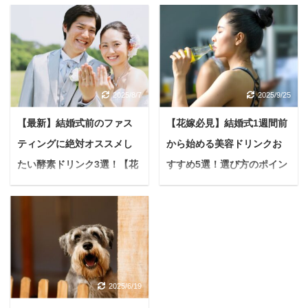
＜PR＞ 悩む人最近、体
悩んでいる人マウスウォ
の冷えやお肌の乾燥が気
ッシュってちゃんと毎日
になるな...毎日のバスタ
やるべきなの？基本的な
イムをもっと特別な時間
効能と効果を最大限に発
に変えたい。 もし、あな
揮する方法とかあれば教
2025/8/7
2025/9/25
たがそう感じているな
えて欲しいな 今回は、上
ら、今、多くの美容感度
記のようなお悩みについ
【最新】結婚式前のファス
【花嫁必見】結婚式1週間前
の高い女性たちから注目
て答えていきます。 マウ
ティングに絶対オススメし
から始める美容ドリンクお
を集めている入浴液「つ
スウォッシュといえば
るぽか」シリーズをご存
「一般的に口臭を抑えた
たい酵素ドリンク3選！【花
すすめ5選！選び方のポイン
知でしょうか？ 「自宅で
りするもの」として知ら
嫁美容】
トまで徹底解説
手軽に酵素風呂」という
れていることが多いです
＜PR＞ 「最高の私で、
＜PR＞ 「いよいよ結婚
魅力的なコンセプトで、
が、実はそれ以外にも嬉
人生最良の日を迎えた
式まであと1週間！」 準
すでに累計出荷本数50万
しい効果がたくさんある
い！」 そう願うプレ花嫁
備のラストスパートで、
本を突破した「つるぽ
んです。 本記事を最後ま
さんへ。 結婚式の準備っ
毎日慌ただしく過ごして
か」。 本記事ではつるぽ
で読めば、マウスウォッ
て、本当に大変ですよ
いる花嫁さんも多いので
かの人気の秘密と、実際
シュの効果だけでなく効
2025/6/19
ね...。 ドレス選び、式場
はないでしょうか？ そん
に使った方のリアルな
果を最大限に発揮する使
の手配、ゲストリストの
な忙しい日々でも「人生