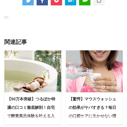
-
関連記事
2025/10/23
2026/3/27
【50万本突破】つるぽか特
【驚愕】マウスウォッシュ
濃の口コミ徹底解剖！自宅
の効果がヤバすぎる？毎日
で酵素風呂体験を叶える入
の口腔ケアに欠かせない理
浴剤の秘密と効果とは？
由を徹底解説！