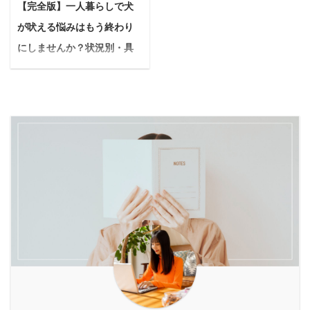
声、そして効果を最大限
い方もわかりますので参
【完全版】一人暮らしで犬
作成…やることが山積み
で一番輝く日」を最高の
に引き出す使い方まで、
考にしてみてください
が吠える悩みはもう終わり
で、気づけば自分のケア
肌コンディションで迎え
詳しくご紹介します。
ね。 マウスウォッシュの
は後回しになりがち。 悩
たいと願うのは当然のこ
にしませんか？状況別・具
「つるぽか」ってどんな
基本的な効果 マウスウォ
んでいる人このままで、
とです。 悩む人準備が忙
体的な対策とNG行動を徹底
入浴液？こだわりの ...
ッシュは口臭対策、歯 ...
憧れのドレスを素敵に着
しすぎてエステに行く時
解説
こなせるかな…？写真で
間が取れそうにない...直
＜PR＞ 一人暮らしの生
後悔しない最高の笑顔を
前で何から手をつけてい
活で、愛犬がそばにいて
残せるか不安... そんな不
いか分からないし... 上記
くれる喜びは本当に大き
安や焦りを感じているあ
のような悩みを抱えてい
いもの。 お仕事から帰っ
なたに、ぜひ知ってほし
る花嫁さんの強い味方と
てきた時、しっぽを振っ
いことがあります。 それ
なるのが、美容ドリンク
て飛びついてくれる姿を
は、短期間で内側から輝
です。 美容ドリンクは、
見ると、心がホッとしま
く美しさを引き出すため
手軽に体の内側からケア
すよね。 愛犬は、かけが
の、とっておきの秘策
でき、短期間で効果を実
えのない家族であり、毎
「酵素ドリンクを使った
感しやすいのが大きな魅
日の大切な支えです。 で
ファスティ ...
力。 ...
も「お留守番中に吠え
て、近所の方に迷惑をか